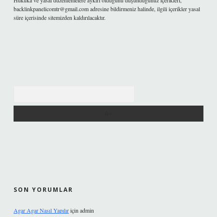
Hukuka ve yasal düzenlemelere aykırı olduğunu düşündüğünüz içerikleri,
backlinkpanelicomtr@gmail.com
adresine bildirmeniz halinde, ilgili içerikler yasal
süre içerisinde sitemizden kaldırılacaktır.
Arama
SON YORUMLAR
Agar Agar Nasıl Yapılır
için
admin