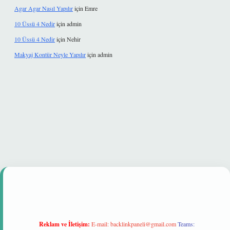
Agar Agar Nasıl Yapılır
için
Emre
10 Üssü 4 Nedir
için
admin
10 Üssü 4 Nedir
için
Nehir
Makyaj Kontür Neyle Yapılır
için
admin
hiltonbet güvenilir mi
Reklam ve İletişim:
E-mail:
backlinkpaneli@gmail.com
Teams: