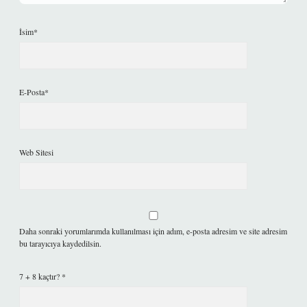
İsim*
E-Posta*
Web Sitesi
Daha sonraki yorumlarımda kullanılması için adım, e-posta adresim ve site adresim
bu tarayıcıya kaydedilsin.
7 + 8 kaçtır?
*