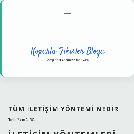
menüyü
Anasayfa
Gizlilik Politikası
Yasal Uyarı
aç
Hakkımızda
Köpüklü Fikirler Blogu
Enerji dolu önerilerle fark yarat!
TÜM ILETIŞIM YÖNTEMI NEDIR
Tarih: Ekim 2, 2024