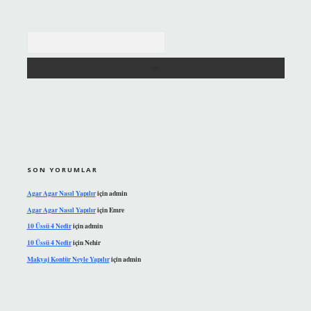
Arama
SON YORUMLAR
Agar Agar Nasıl Yapılır
için
admin
Agar Agar Nasıl Yapılır
için
Emre
10 Üssü 4 Nedir
için
admin
10 Üssü 4 Nedir
için
Nehir
Makyaj Kontür Neyle Yapılır
için
admin