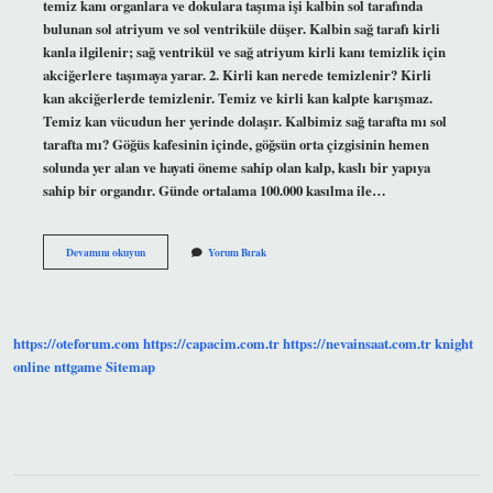
temiz kanı organlara ve dokulara taşıma işi kalbin sol tarafında
bulunan sol atriyum ve sol ventriküle düşer. Kalbin sağ tarafı kirli
kanla ilgilenir; sağ ventrikül ve sağ atriyum kirli kanı temizlik için
akciğerlere taşımaya yarar. 2. Kirli kan nerede temizlenir? Kirli
kan akciğerlerde temizlenir. Temiz ve kirli kan kalpte karışmaz.
Temiz kan vücudun her yerinde dolaşır. Kalbimiz sağ tarafta mı sol
tarafta mı? Göğüs kafesinin içinde, göğsün orta çizgisinin hemen
solunda yer alan ve hayati öneme sahip olan kalp, kaslı bir yapıya
sahip bir organdır. Günde ortalama 100.000 kasılma ile…
Kalbin
Devamını okuyun
Yorum Bırak
Ne
Tarafı
Kirli
https://oteforum.com
https://capacim.com.tr
https://nevainsaat.com.tr
knight
online
nttgame
Sitemap