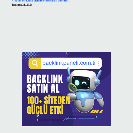
Aldatan bir kadın pişman olursa nasıl davranır ?
Temmuz 21, 2026