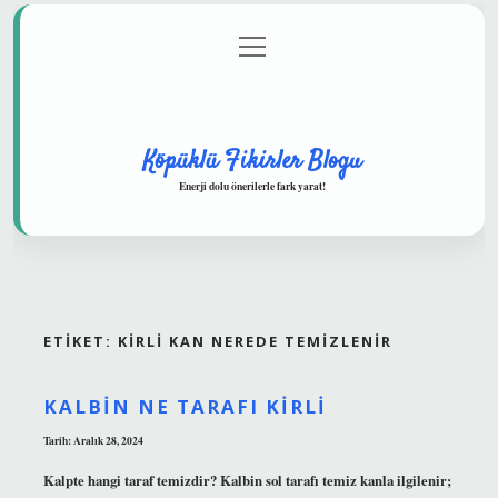
menüyü
Anasayfa
Gizlilik Politikası
Yasal Uyarı
aç
Hakkımızda
Köpüklü Fikirler Blogu
Enerji dolu önerilerle fark yarat!
ETIKET:
KIRLI KAN NEREDE TEMIZLENIR
KALBIN NE TARAFI KIRLI
Tarih: Aralık 28, 2024
Kalpte hangi taraf temizdir? Kalbin sol tarafı temiz kanla ilgilenir;