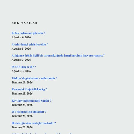
SIDEBAR
SON YAZILAR
Kulak neden saat gibi atar ?
Ağustos 6, 2026
Avcılar hangi yılda ilçe oldu ?
Ağustos 5, 2026
Aldığımız ürünle ilgili bir sorun çıktığında hangi kuruluşa başvuru yaparız ?
Ağustos 3, 2026
65 5 CG kaç cc’dir ?
Ağustos 3, 2026
Türkiye’de gün batımı saatleri nedir ?
Temmuz 29, 2026
Kawasaki Ninja 650 kaç kg ?
Temmuz 25, 2026
Kavitasyon işlemi nasıl yapılır ?
Temmuz 24, 2026
257 hesap ne için kullanılır ?
Temmuz 24, 2026
Hostesliğin dezavantajları nelerdir ?
Temmuz 22, 2026