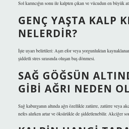
Sol karıncığın sonu ile kalpten çıkan ve vücudun en büyük at
GENÇ YAŞTA KALP KR
NELERDIR?
İşte uyarı belirtileri: Aşırı efor veya yorgunluktan kaynaklanan
şiddetli stres sırasında oluşan baş dönmesi.
SAĞ GÖĞSÜN ALTIN
GIBI AĞRI NEDEN O
Sağ kaburganın altında ağrı özellikle zatürre, zatürre veya ak
nefes alırken artar ve öksürükle de şiddetlenebilir. Akciğer 