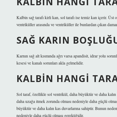
KALBIN HANGI TARA
Kalbin sağ tarafı kirli kan, sol tarafı ise temiz kan içerir. Üst
ventriküller arasında ve ventriküller ile bunlardan çıkan damar
SAĞ KARIN BOŞLUĞ
Karnın sağ alt kısmında ağrı varsa apandisit, idrar yolu sorunla
kesesi ve kanalı sorunları akla gelmelidir.
KALBIN HANGI TAR
Sol taraf, özellikle sol ventrikül, daha büyüktür ve daha kalı
daha uzağa itmek zorunda olması nedeniyle daha güçlü olması g
büyüktür ve daha kalın kas duvarlarına sahiptir. Bunun nede
nedeniyle daha güçlü olması gerektiğidir.