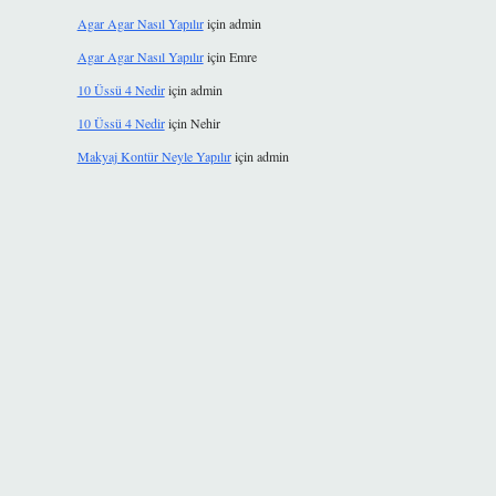
Agar Agar Nasıl Yapılır
için
admin
Agar Agar Nasıl Yapılır
için
Emre
10 Üssü 4 Nedir
için
admin
10 Üssü 4 Nedir
için
Nehir
Makyaj Kontür Neyle Yapılır
için
admin