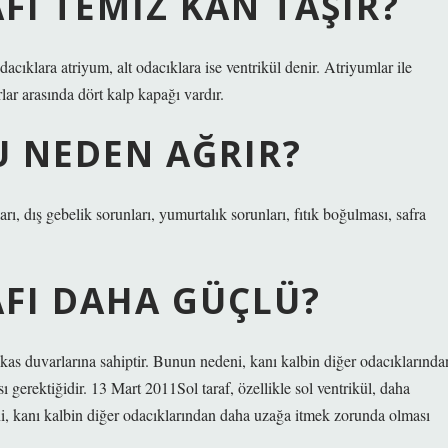
FI TEMIZ KAN TAŞIR?
 odacıklara atriyum, alt odacıklara ise ventrikül denir. Atriyumlar ile
lar arasında dört kalp kapağı vardır.
U NEDEN AĞRIR?
rı, dış gebelik sorunları, yumurtalık sorunları, fıtık boğulması, safra
AFI DAHA GÜÇLÜ?
n kas duvarlarına sahiptir. Bunun nedeni, kanı kalbin diğer odacıklarında
erektiğidir. 13 Mart 2011Sol taraf, özellikle sol ventrikül, daha
ni, kanı kalbin diğer odacıklarından daha uzağa itmek zorunda olması