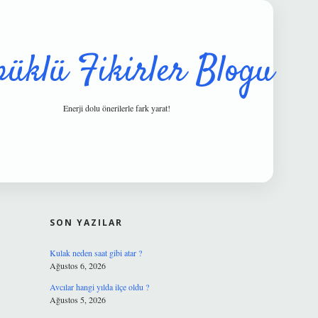
püklü Fikirler Blogu
Enerji dolu önerilerle fark yarat!
SIDEBAR
hiltonbet güv
SON YAZILAR
Kulak neden saat gibi atar ?
Ağustos 6, 2026
Avcılar hangi yılda ilçe oldu ?
Ağustos 5, 2026