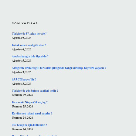
SIDEBAR
SON YAZILAR
Türkiye’de 57. Alay nerede ?
Ağustos 9, 2026
Kulak neden saat gibi atar ?
Ağustos 6, 2026
Avcılar hangi yılda ilçe oldu ?
Ağustos 5, 2026
Aldığımız ürünle ilgili bir sorun çıktığında hangi kuruluşa başvuru yaparız ?
Ağustos 3, 2026
65 5 CG kaç cc’dir ?
Ağustos 3, 2026
Türkiye’de gün batımı saatleri nedir ?
Temmuz 29, 2026
Kawasaki Ninja 650 kaç kg ?
Temmuz 25, 2026
Kavitasyon işlemi nasıl yapılır ?
Temmuz 24, 2026
257 hesap ne için kullanılır ?
Temmuz 24, 2026