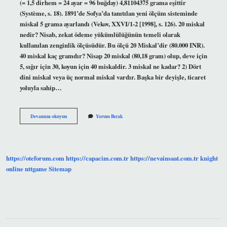
(= 1,5 dirhem = 24 ayar = 96 buğday) 4,81104375 grama eşittir
(Système, s. 18). 1891’de Sofya’da tanıtılan yeni ölçüm sisteminde
miskal 5 grama ayarlandı (Vekov, XXVI/1-2 [1998], s. 126). 20 miskal
nedir? Nisab, zekat ödeme yükümlülüğünün temeli olarak
kullanılan zenginlik ölçüsüdür. Bu ölçü 20 Miskal’dir (80.000 INR).
40 miskal kaç gramdır? Nisap 20 miskal (80,18 gram) olup, deve için
5, sığır için 30, koyun için 40 miskaldir. 3 miskal ne kadar? 2) Dört
dini miskal veya üç normal miskal vardır. Başka bir deyişle, ticaret
yoluyla sahip…
20
Devamını okuyun
Yorum Bırak
Miskal
Kaç
Gram
Eder
https://oteforum.com
https://capacim.com.tr
https://nevainsaat.com.tr
knight
online
nttgame
Sitemap