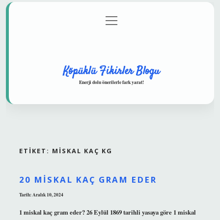
menüyü
Anasayfa
Gizlilik Politikası
Yasal Uyarı
aç
Hakkımızda
Köpüklü Fikirler Blogu
Enerji dolu önerilerle fark yarat!
ETIKET:
MISKAL KAÇ KG
20 MISKAL KAÇ GRAM EDER
Tarih: Aralık 10, 2024
1 miskal kaç gram eder? 26 Eylül 1869 tarihli yasaya göre 1 miskal