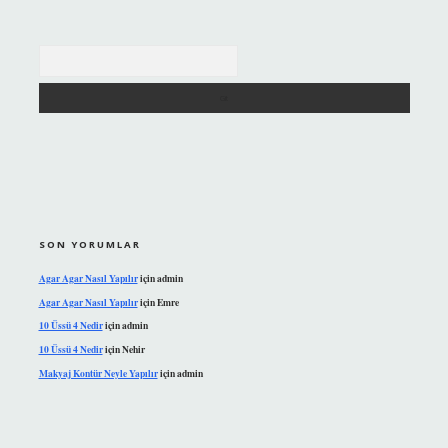
Arama
SON YORUMLAR
Agar Agar Nasıl Yapılır
için
admin
Agar Agar Nasıl Yapılır
için
Emre
10 Üssü 4 Nedir
için
admin
10 Üssü 4 Nedir
için
Nehir
Makyaj Kontür Neyle Yapılır
için
admin