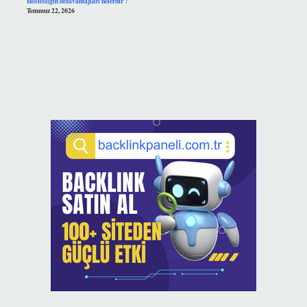
Hostesliğin dezavantajları nelerdir ?
Temmuz 22, 2026