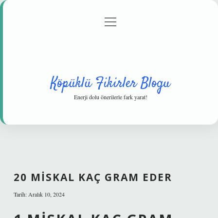
menüyü
Anasayfa
Gizlilik Politikası
Yasal Uyarı
aç
Hakkımızda
Köpüklü Fikirler Blogu
Enerji dolu önerilerle fark yarat!
20 MISKAL KAÇ GRAM EDER
Tarih: Aralık 10, 2024