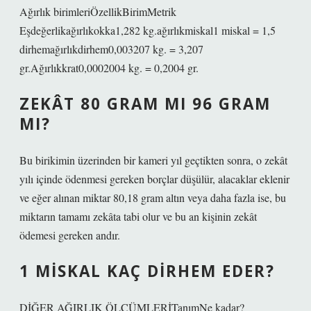
Ağırlık birimleriÖzellikBirimMetrik
Eşdeğerlikağırlıkokka1,282 kg.ağırlıkmiskal1 miskal = 1,5
dirhemağırlıkdirhem0,003207 kg. = 3,207
gr.Ağırlıkkrat0,0002004 kg. = 0,2004 gr.
ZEKÂT 80 GRAM MI 96 GRAM
MI?
Bu birikimin üzerinden bir kameri yıl geçtikten sonra, o zekât
yılı içinde ödenmesi gereken borçlar düşülür, alacaklar eklenir
ve eğer alınan miktar 80,18 gram altın veya daha fazla ise, bu
miktarın tamamı zekâta tabi olur ve bu an kişinin zekât
ödemesi gereken andır.
1 MISKAL KAÇ DIRHEM EDER?
DİĞER AĞIRLIK ÖLÇÜMLERİTanımNe kadar?