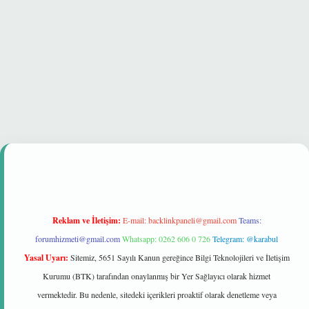
et güvenilir mi
Reklam ve İletişim:
E-mail:
backlinkpaneli@gmail.com
Teams:
forumhizmeti@gmail.com
Whatsapp: 0262 606 0 726
Telegram: @karabul
Yasal Uyarı:
Sitemiz, 5651 Sayılı Kanun gereğince Bilgi Teknolojileri ve İletişim
Kurumu (BTK) tarafından onaylanmış bir Yer Sağlayıcı olarak hizmet
vermektedir. Bu nedenle, sitedeki içerikleri proaktif olarak denetleme veya