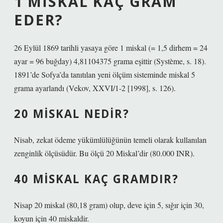
1 MISKAL KAÇ GRAM
EDER?
26 Eylül 1869 tarihli yasaya göre 1 miskal (= 1,5 dirhem = 24
ayar = 96 buğday) 4,81104375 grama eşittir (Système, s. 18).
1891’de Sofya’da tanıtılan yeni ölçüm sisteminde miskal 5
grama ayarlandı (Vekov, XXVI/1-2 [1998], s. 126).
20 MISKAL NEDIR?
Nisab, zekat ödeme yükümlülüğünün temeli olarak kullanılan
zenginlik ölçüsüdür. Bu ölçü 20 Miskal’dir (80.000 INR).
40 MISKAL KAÇ GRAMDIR?
Nisap 20 miskal (80,18 gram) olup, deve için 5, sığır için 30,
koyun için 40 miskaldir.