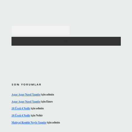
Arama
SON YORUMLAR
Agar Agar Nasıl Yapılır
için
admin
Agar Agar Nasıl Yapılır
için
Emre
10 Üssü 4 Nedir
için
admin
10 Üssü 4 Nedir
için
Nehir
Makyaj Kontür Neyle Yapılır
için
admin