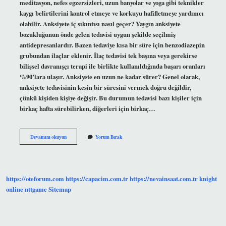
meditasyon, nefes egzersizleri, uzun banyolar ve yoga gibi teknikler
kaygı belirtilerini kontrol etmeye ve korkuyu hafifletmeye yardımcı
olabilir. Anksiyete iç sıkıntısı nasıl geçer? Yaygın anksiyete
bozukluğunun önde gelen tedavisi uygun şekilde seçilmiş
antidepresanlardır. Bazen tedaviye kısa bir süre için benzodiazepin
grubundan ilaçlar eklenir. İlaç tedavisi tek başına veya gerekirse
bilişsel davranışçı terapi ile birlikte kullanıldığında başarı oranları
%90’lara ulaşır. Anksiyete en uzun ne kadar sürer? Genel olarak,
anksiyete tedavisinin kesin bir süresini vermek doğru değildir,
çünkü kişiden kişiye değişir. Bu durumun tedavisi bazı kişiler için
birkaç hafta sürebilirken, diğerleri için birkaç…
Anksiyete
Devamını okuyun
Yorum Bırak
Nasıl
Geçer
Hemen
https://oteforum.com
https://capacim.com.tr
https://nevainsaat.com.tr
knight
online
nttgame
Sitemap