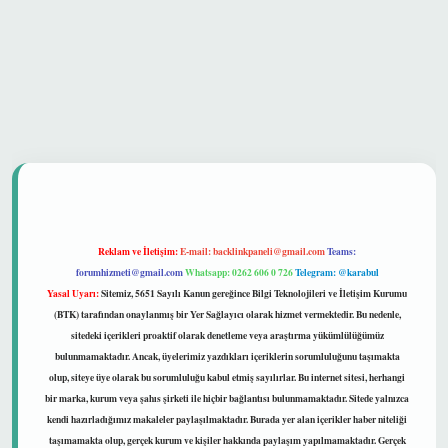
 güvenilir mi
Reklam ve İletişim:
E-mail:
backlinkpaneli@gmail.com
Teams:
forumhizmeti@gmail.com
Whatsapp: 0262 606 0 726
Telegram: @karabul
Yasal Uyarı:
Sitemiz, 5651 Sayılı Kanun gereğince Bilgi Teknolojileri ve İletişim Kurumu
(BTK) tarafından onaylanmış bir Yer Sağlayıcı olarak hizmet vermektedir. Bu nedenle,
sitedeki içerikleri proaktif olarak denetleme veya araştırma yükümlülüğümüz
bulunmamaktadır. Ancak, üyelerimiz yazdıkları içeriklerin sorumluluğunu taşımakta
olup, siteye üye olarak bu sorumluluğu kabul etmiş sayılırlar. Bu internet sitesi, herhangi
bir marka, kurum veya şahıs şirketi ile hiçbir bağlantısı bulunmamaktadır. Sitede yalnızca
kendi hazırladığımız makaleler paylaşılmaktadır. Burada yer alan içerikler haber niteliği
taşımamakta olup, gerçek kurum ve kişiler hakkında paylaşım yapılmamaktadır. Gerçek