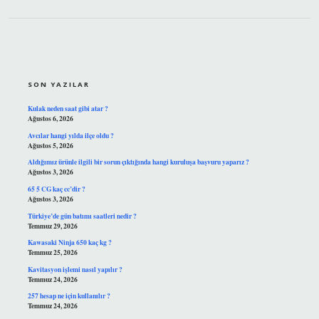
SIDEBAR
SON YAZILAR
Kulak neden saat gibi atar ?
Ağustos 6, 2026
Avcılar hangi yılda ilçe oldu ?
Ağustos 5, 2026
Aldığımız ürünle ilgili bir sorun çıktığında hangi kuruluşa başvuru yaparız ?
Ağustos 3, 2026
65 5 CG kaç cc’dir ?
Ağustos 3, 2026
Türkiye’de gün batımı saatleri nedir ?
Temmuz 29, 2026
Kawasaki Ninja 650 kaç kg ?
Temmuz 25, 2026
Kavitasyon işlemi nasıl yapılır ?
Temmuz 24, 2026
257 hesap ne için kullanılır ?
Temmuz 24, 2026