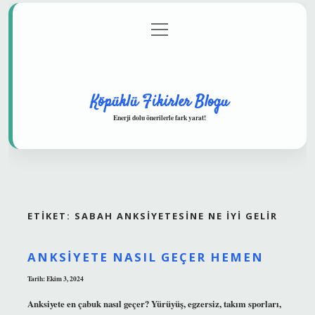
menüyü
Anasayfa
Gizlilik Politikası
Yasal Uyarı
aç
Hakkımızda
Köpüklü Fikirler Blogu
Enerji dolu önerilerle fark yarat!
ETIKET:
SABAH ANKSIYETESINE NE IYI GELIR
ANKSIYETE NASIL GEÇER HEMEN
Tarih: Ekim 3, 2024
Anksiyete en çabuk nasıl geçer? Yürüyüş, egzersiz, takım sporları,