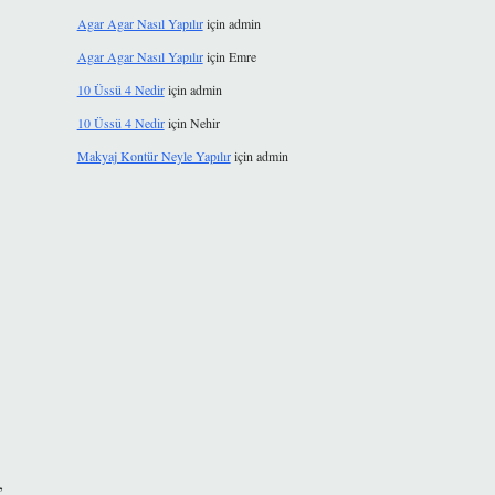
Agar Agar Nasıl Yapılır
için
admin
Agar Agar Nasıl Yapılır
için
Emre
10 Üssü 4 Nedir
için
admin
10 Üssü 4 Nedir
için
Nehir
Makyaj Kontür Neyle Yapılır
için
admin
,