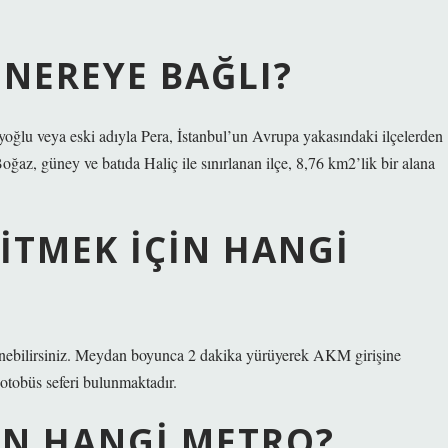
NEREYE BAĞLI?
yoğlu veya eski adıyla Pera, İstanbul’un Avrupa yakasındaki ilçelerden
oğaz, güney ve batıda Haliç ile sınırlanan ilçe, 8,76 km2’lik bir alana
ITMEK IÇIN HANGI
nebilirsiniz. Meydan boyunca 2 dakika yürüyerek AKM girişine
 otobüs seferi bulunmaktadır.
IN HANGI METRO?