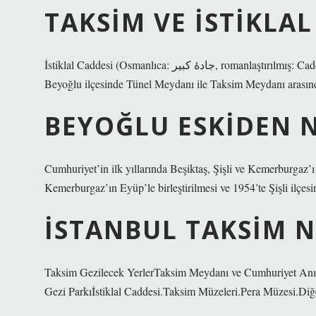
TAKSIM VE ISTIKLAL
İstiklal Caddesi (Osmanlıca: جادهٔ كبیر‎, romanlaştırılmış: Cadde-i Kebir (Büyük Cadde); Fransızca: Grande Rue de Péra), İstanbul’un
Beyoğlu ilçesinde Tünel Meydanı ile Taksim Meydanı arasınd
BEYOĞLU ESKIDEN N
Cumhuriyet’in ilk yıllarında Beşiktaş, Şişli ve Kemerburgaz’
Kemerburgaz’ın Eyüp’le birleştirilmesi ve 1954’te Şişli ilçes
İSTANBUL TAKSIM 
Taksim Gezilecek YerlerTaksim Meydanı ve Cumhuriyet Anı
Gezi Parkıİstiklal Caddesi.Taksim Müzeleri.Pera Müzesi.Diğ