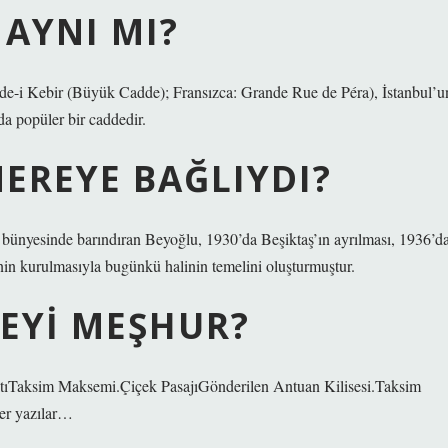
 AYNI MI?
a popüler bir caddedir.
EREYE BAĞLIYDI?
ı bünyesinde barındıran Beyoğlu, 1930’da Beşiktaş’ın ayrılması, 1936’d
inin kurulmasıyla bugünkü halinin temelini oluşturmuştur.
NEYI MEŞHUR?
tıTaksim Maksemi.Çiçek PasajıGönderilen Antuan Kilisesi.Taksim
er yazılar…