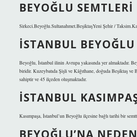
BEYOĞLU SEMTLERI
Sirkeci.Beyoğlu.Sultanahmet.BeşiktaşYeni Şehir / Taksim.Ka
İSTANBUL BEYOĞLU 
Beyoğlu, İstanbul ilinin Avrupa yakasında yer almaktadır. Be
biridir. Kuzeybatıda Şişli ve Kâğıthane, doğuda Beşiktaş ve B
sahiptir ve 45 ilçeden oluşmaktadır.
İSTANBUL KASIMPAŞ
Kasımpaşa, İstanbul’un Beyoğlu ilçesine bağlı tarihi bir semtti
BEYOĞLU’NA NEDEN