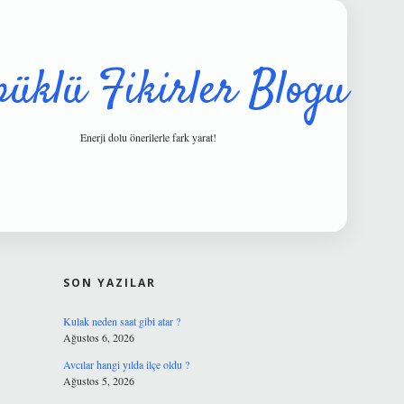
püklü Fikirler Blogu
Enerji dolu önerilerle fark yarat!
SIDEBAR
hiltonbet güvenilir mi
SON YAZILAR
Kulak neden saat gibi atar ?
Ağustos 6, 2026
Avcılar hangi yılda ilçe oldu ?
Ağustos 5, 2026