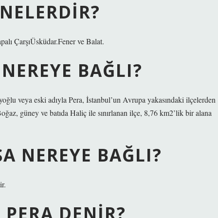
 NELERDIR?
palı ÇarşıÜsküdar.Fener ve Balat.
NEREYE BAĞLI?
yoğlu veya eski adıyla Pera, İstanbul’un Avrupa yakasındaki ilçelerden
oğaz, güney ve batıda Haliç ile sınırlanan ilçe, 8,76 km2’lik bir alana
A NEREYE BAĞLI?
r.
 PERA DENIR?