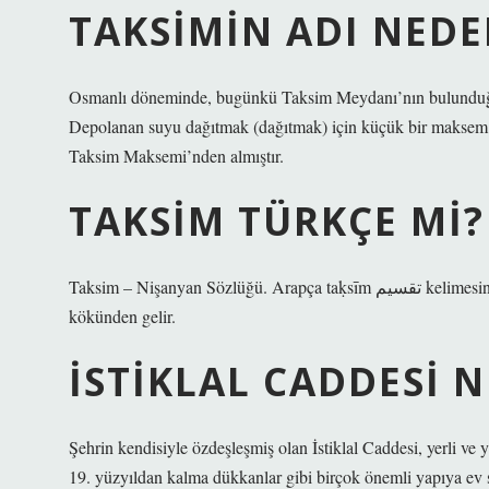
TAKSIMIN ADI NEDE
Osmanlı döneminde, bugünkü Taksim Meydanı’nın bulunduğu al
Depolanan suyu dağıtmak (dağıtmak) için küçük bir maksem i
Taksim Maksemi’nden almıştır.
TAKSIM TÜRKÇE MI?
Taksim – Nişanyan Sözlüğü. Arapça taḳsīm تقسيم kelimesinden türemiştir. Bu kelime, “bölmek, paylaşmak” anlamına gelen ḳsm
kökünden gelir.
İSTIKLAL CADDESI 
Şehrin kendisiyle özdeşleşmiş olan İstiklal Caddesi, yerli ve yab
19. yüzyıldan kalma dükkanlar gibi birçok önemli yapıya ev s