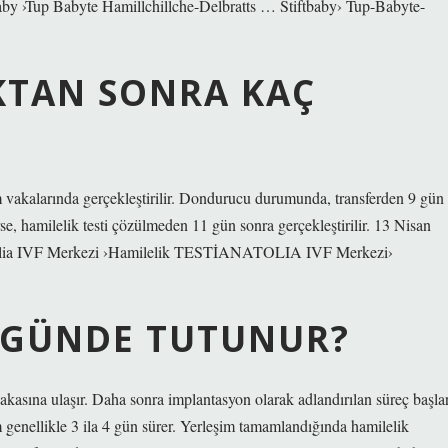
 Baby ›Tup Babyte Hamillchillche-Delbratts … Stiftbaby› Tup-Babyte-
KTAN SONRA KAÇ
?
im vakalarında gerçekleştirilir. Dondurucu durumunda, transferden 9 gün
e, hamilelik testi çözülmeden 11 gün sonra gerçekleştirilir. 13 Nisan
atolia IVF Merkezi ›Hamilelik TESTİANATOLIA IVF Merkezi›
I GÜNDE TUTUNUR?
bakasına ulaşır. Daha sonra implantasyon olarak adlandırılan süreç başla
 genellikle 3 ila 4 gün sürer. Yerleşim tamamlandığında hamilelik