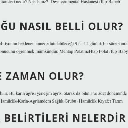
ransferi nedir? Nasılsınız? -Devirconmental Hastanesi ›Tup-Babeb-
ĞU NASIL BELLI OLUR?
mbriyonun beklenen annede tutulabileceği 9 ila 11 günlük bir süre sonra
sin sonucunu öğrenmek mümkündür. Mehtap PolatmeHtap Polat ›Tup-Baby
E ZAMAN OLUR?
ilir. Bu karın ağrısı yerleşim ağrısı olarak da bilinir ve adet döneminde
›Hamilelik-Karin-Agriamdem Sağlık Grubu› Hamilelik Kıyafet Tarım
 BELIRTILERI NELERDIR