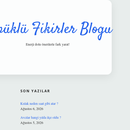
püklü Fikirler Blogu
Enerji dolu önerilerle fark yarat!
SIDEBAR
hiltonbet gü
SON YAZILAR
Kulak neden saat gibi atar ?
Ağustos 6, 2026
Avcılar hangi yılda ilçe oldu ?
Ağustos 5, 2026