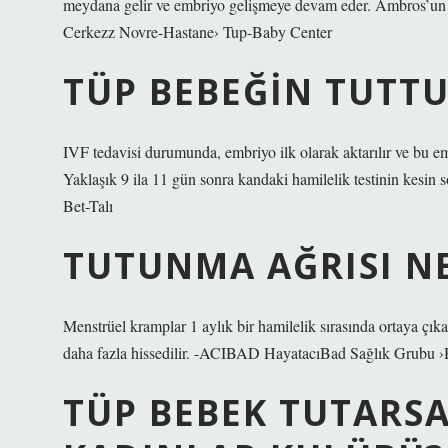
meydana gelir ve embriyo gelişmeye devam eder. Ambros’un t
Cerkezz Novre-Hastane› Tup-Baby Center
TÜP BEBEĞIN TUTTU
IVF tedavisi durumunda, embriyo ilk olarak aktarılır ve bu e
Yaklaşık 9 ila 11 gün sonra kandaki hamilelik testinin ke
Bet-Talı
TUTUNMA AĞRISI N
Menstrüel kramplar 1 aylık bir hamilelik sırasında ortaya çıkab
daha fazla hissedilir. -ACIBAD HayatacıBad Sağlık Grubu 
TÜP BEBEK TUTARSA