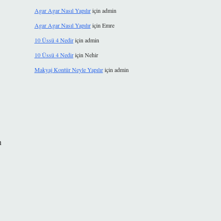
Agar Agar Nasıl Yapılır
için
admin
Agar Agar Nasıl Yapılır
için
Emre
10 Üssü 4 Nedir
için
admin
10 Üssü 4 Nedir
için
Nehir
Makyaj Kontür Neyle Yapılır
için
admin
n