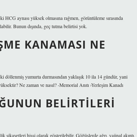
ndeki HCG aynası yüksek olmasına rağmen, görüntüleme sırasında
abilir. Bunun dışında, geç tutma belirtisi yok.
EŞME KANAMASI NE
ki döllenmiş yumurta durmasından yaklaşık 10 ila 14 gündür, yani
yüksektir? Ne zaman ve nasıl? -Memorial Anıtı ›Yerleşim Kanadı
ĞUNUN BELIRTILERI
şikayetleri hissi olarak gösterilebilir. Göğüslerde ağrı, vajinal akıntı,