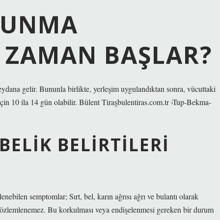
TUNMA
E ZAMAN BAŞLAR?
eydana gelir. Bununla birlikte, yerleşim uygulandıktan sonra, vücuttaki
için 10 ila 14 gün olabilir. Bülent Tiraşbulentiras.com.tr ›Tup-Bekma-
BELIK BELIRTILERI
lenebilen semptomlar; Sırt, bel, karın ağrısı ağrı ve bulantı olarak
ikle gözlemlenemez. Bu korkulması veya endişelenmesi gereken bir durum