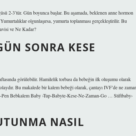
öngüsü 2-3’tür. Gün boyunca başlar. Bu aşamada, beklenen anne hormon
r. Yumurtalıklar olgunlaşırsa, yumurta toplanması gerçekleştirilir. Bu
avisi ve Ne Kadar?
GÜN SONRA KESE
aftasında görülebilir. Hamilelik torbası da bebeğin ilk oluşumu olarak
 kolaydır. Bu makalede bir kalem bebeği olarak, çantayı IVF’de ne zama
man? -Pen Bebkalem Baby ›Tup-Babyte-Kese-Ne-Zaman-Go … Stiftbaby›
TUTUNMA NASIL