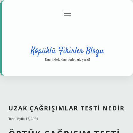
menüyü
Anasayfa
Gizlilik Politikası
Yasal Uyarı
aç
Hakkımızda
Köpüklü Fikirler Blogu
Enerji dolu önerilerle fark yarat!
UZAK ÇAĞRIŞIMLAR TESTI NEDIR
Tarih: Eylül 17, 2024