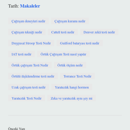
Makaleler
Tarih:
Çağrışım deneyleri nedir
Çağrışım kuramı nedir
Çağrışım tekniği nedir
Cattell testi nedir
Denver zekâ testi nedir
Duygusal Stroop Testi Nedir
Guilford bataryası testi nedir
IAT testi nedir
Örtük Çağrışım Testi nasıl yapılır
Örtük çağrışım Testi Nedir
Örtük ölçüm nedir
Örtülü ilişkilendirme testi nedir
Torrance Testi Nedir
Uzak çağrışım testi nedir
Yaratıcılık hangi hormon
Yaratıcılık Testi Nedir
Zeka ve yaratıcılık aynı şey mi
Önceki Yazı