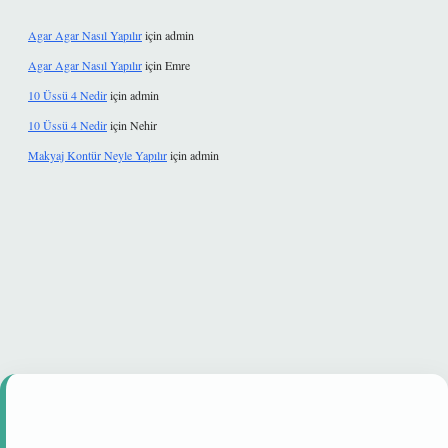
Agar Agar Nasıl Yapılır
için
admin
Agar Agar Nasıl Yapılır
için
Emre
10 Üssü 4 Nedir
için
admin
10 Üssü 4 Nedir
için
Nehir
Makyaj Kontür Neyle Yapılır
için
admin
 güvenilir mi