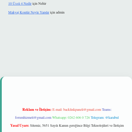
10 Üssü 4 Nedir
için
Nehir
Makyaj Kontür Neyle Yapılır
için
admin
mi
Reklam ve İletişim:
E-mail:
backlinkpaneli@gmail.com
Teams:
forumhizmeti@gmail.com
Whatsapp: 0262 606 0 726
Telegram: @karabul
Yasal Uyarı:
Sitemiz, 5651 Sayılı Kanun gereğince Bilgi Teknolojileri ve İletişim