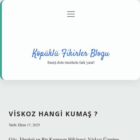
menüyü
Anasayfa
Gizlilik Politikası
Yasal Uyarı
aç
Hakkımızda
Köpüklü Fikirler Blogu
Enerji dolu önerilerle fark yarat!
VISKOZ HANGI KUMAŞ ?
Tarih: Ekim 17, 2025
Güç, İdeoloji ve Bir Kumaşın Hikâyesi: Viskoz Üzerine