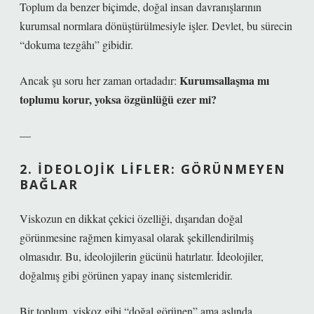
Toplum da benzer biçimde, doğal insan davranışlarının
kurumsal normlara dönüştürülmesiyle işler. Devlet, bu sürecin
“dokuma tezgâhı” gibidir.
Kurumsallaşma mı
Ancak şu soru her zaman ortadadır:
toplumu korur, yoksa özgünlüğü ezer mi?
—
2. İDEOLOJIK LIFLER: GÖRÜNMEYEN
BAĞLAR
Viskozun en dikkat çekici özelliği, dışarıdan doğal
görünmesine rağmen kimyasal olarak şekillendirilmiş
olmasıdır. Bu, ideolojilerin gücünü hatırlatır.
İdeolojiler,
doğalmış gibi görünen yapay inanç sistemleridir.
Bir toplum, viskoz gibi “doğal görünen” ama aslında