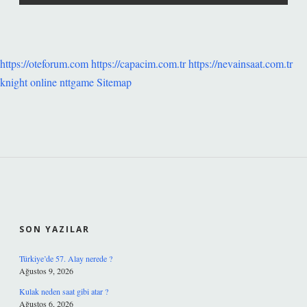
https://oteforum.com
https://capacim.com.tr
https://nevainsaat.com.tr
knight online
nttgame
Sitemap
SIDEBAR
SON YAZILAR
Türkiye’de 57. Alay nerede ?
Ağustos 9, 2026
Kulak neden saat gibi atar ?
Ağustos 6, 2026