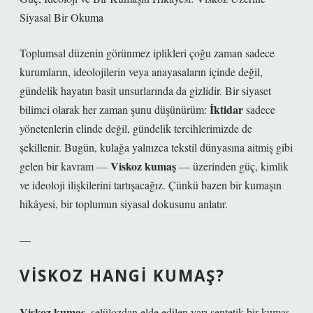
Siyasal Bir Okuma
Toplumsal düzenin görünmez iplikleri çoğu zaman sadece
kurumların, ideolojilerin veya anayasaların içinde değil,
gündelik hayatın basit unsurlarında da gizlidir. Bir siyaset
İktidar
bilimci olarak her zaman şunu düşünürüm:
sadece
yönetenlerin elinde değil, gündelik tercihlerimizde de
şekillenir. Bugün, kulağa yalnızca tekstil dünyasına aitmiş gibi
Viskoz kumaş
gelen bir kavram —
— üzerinden güç, kimlik
ve ideoloji ilişkilerini tartışacağız. Çünkü bazen bir kumaşın
hikâyesi, bir toplumun siyasal dokusunu anlatır.
—
VISKOZ HANGI KUMAŞ?
Viskoz kumaş
, selülozdan elde edilen yarı sentetik bir kumaş