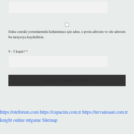
Daha sonraki yorumlarımda kullanılması için adım, e-posta adresim ve site adresim
bu tarayıcıya kaydedilsin.
9 - 5 kaçtır?
*
https://oteforum.com
https://capacim.com.tr
https://nevainsaat.com.tr
knight online
nttgame
Sitemap