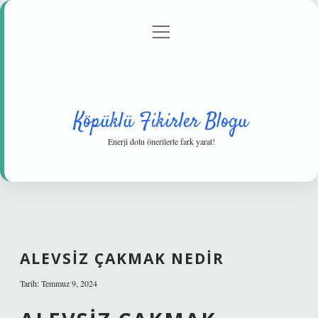
menüyü
Anasayfa
Gizlilik Politikası
Yasal Uyarı
aç
Hakkımızda
Köpüklü Fikirler Blogu
Enerji dolu önerilerle fark yarat!
ALEVSIZ ÇAKMAK NEDIR
Tarih: Temmuz 9, 2024