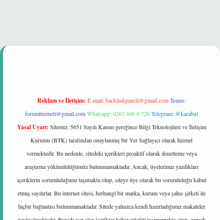
tonbet güvenilir mi
Reklam ve İletişim:
E-mail:
backlinkpaneli@gmail.com
Teams:
forumhizmeti@gmail.com
Whatsapp: 0262 606 0 726
Telegram: @karabul
Yasal Uyarı:
Sitemiz, 5651 Sayılı Kanun gereğince Bilgi Teknolojileri ve İletişim
Kurumu (BTK) tarafından onaylanmış bir Yer Sağlayıcı olarak hizmet
vermektedir. Bu nedenle, sitedeki içerikleri proaktif olarak denetleme veya
araştırma yükümlülüğümüz bulunmamaktadır. Ancak, üyelerimiz yazdıkları
içeriklerin sorumluluğunu taşımakta olup, siteye üye olarak bu sorumluluğu kabul
etmiş sayılırlar. Bu internet sitesi, herhangi bir marka, kurum veya şahıs şirketi ile
hiçbir bağlantısı bulunmamaktadır. Sitede yalnızca kendi hazırladığımız makaleler
paylaşılmaktadır. Burada yer alan içerikler haber niteliği taşımamakta olup, gerçek