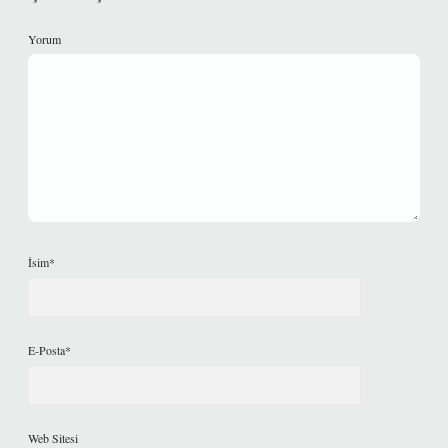
Yorum
İsim*
E-Posta*
Web Sitesi