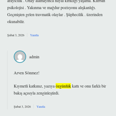
arayıcılık . Onay alamayınca hayal kırıklığı yaşama. Kurban
psikolojisi . Yakınma ve mağdur pozisyonu alışkanlığı.
Geçmişten gelen travmatik olaylar . Şüphecilik . üzerinden
okunabilir.
Şubat 3, 2026
Yanıtla
admin
Arven Sönmez!
Kıymetli katkınız, yazıya
özgünlük
kattı ve onu
farklı
bir
bakış açısıyla zenginleştirdi.
Şubat 3, 2026
Yanıtla