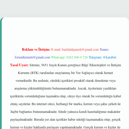
hiltonbet güvenilir mi
Reklam ve İletişim:
E-mail:
backlinkpaneli@gmail.com
Teams:
forumhizmeti@gmail.com
Whatsapp: 0262 606 0 726
Telegram: @karabul
Yasal Uyarı:
Sitemiz, 5651 Sayılı Kanun gereğince Bilgi Teknolojileri ve İletişim
Kurumu (BTK) tarafından onaylanmış bir Yer Sağlayıcı olarak hizmet
vermektedir. Bu nedenle, sitedeki içerikleri proaktif olarak denetleme veya
araştırma yükümlülüğümüz bulunmamaktadır. Ancak, üyelerimiz yazdıkları
içeriklerin sorumluluğunu taşımakta olup, siteye üye olarak bu sorumluluğu kabul
etmiş sayılırlar. Bu internet sitesi, herhangi bir marka, kurum veya şahıs şirketi ile
hiçbir bağlantısı bulunmamaktadır. Sitede yalnızca kendi hazırladığımız makaleler
paylaşılmaktadır. Burada yer alan içerikler haber niteliği taşımamakta olup, gerçek
kurum ve kişiler hakkında paylaşım yapılmamaktadır. Gerçek kurum ve kişiler ile