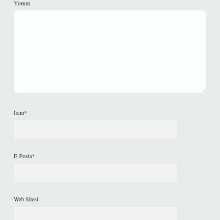
Yorum
İsim*
E-Posta*
Web Sitesi