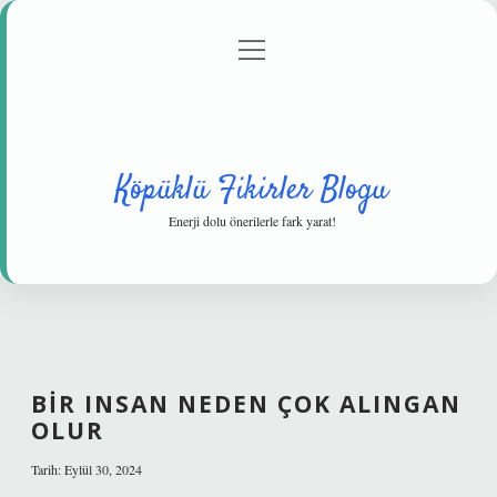
menüyü
Anasayfa
Gizlilik Politikası
Yasal Uyarı
aç
Hakkımızda
Köpüklü Fikirler Blogu
Enerji dolu önerilerle fark yarat!
BIR INSAN NEDEN ÇOK ALINGAN
OLUR
Tarih: Eylül 30, 2024