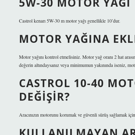
5W-30 MOTOR YAĞI 
Castrol kenarı 5W-30 m motor yağı genellikle 10’dur.
MOTOR YAĞINA EKLE
Motor yağını kontrol etmelisiniz. Motor yağ oranı 2 hat ara
değerin altındaysanız veya minimumun yakınında iseniz, moto
CASTROL 10-40 MO
DEĞIŞIR?
Aracınızın motorunu korumak ve güvenli sürüş sağlamak için 
KULLANILMAYAN A