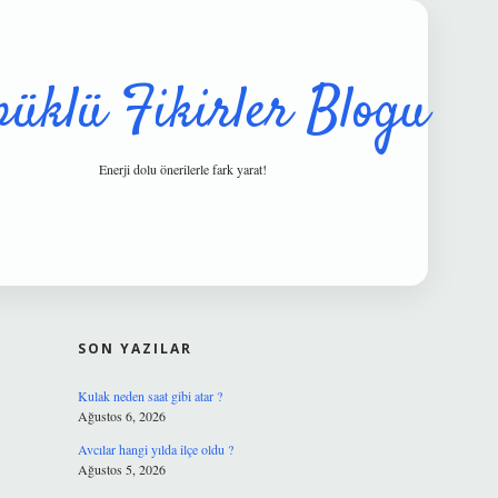
püklü Fikirler Blogu
Enerji dolu önerilerle fark yarat!
SIDEBAR
hiltonbet güve
SON YAZILAR
Kulak neden saat gibi atar ?
Ağustos 6, 2026
Avcılar hangi yılda ilçe oldu ?
Ağustos 5, 2026