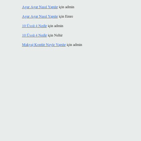
Agar Agar Nasıl Yapılır
için
admin
Agar Agar Nasıl Yapılır
için
Emre
10 Üssü 4 Nedir
için
admin
10 Üssü 4 Nedir
için
Nehir
Makyaj Kontür Neyle Yapılır
için
admin