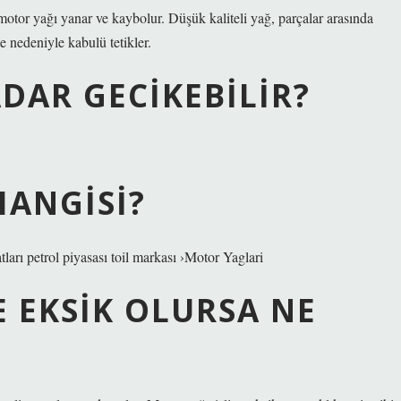
n motor yağı yanar ve kaybolur. Düşük kaliteli yağ, parçalar arasında
 nedeniyle kabulü tetikler.
ADAR GECIKEBILIR?
HANGISI?
atları petrol piyasası toil markası ›Motor Yaglari
E EKSIK OLURSA NE