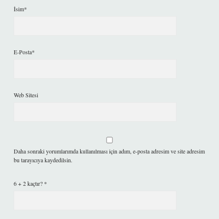
İsim*
E-Posta*
Web Sitesi
Daha sonraki yorumlarımda kullanılması için adım, e-posta adresim ve site adresim
bu tarayıcıya kaydedilsin.
6 + 2 kaçtır?
*