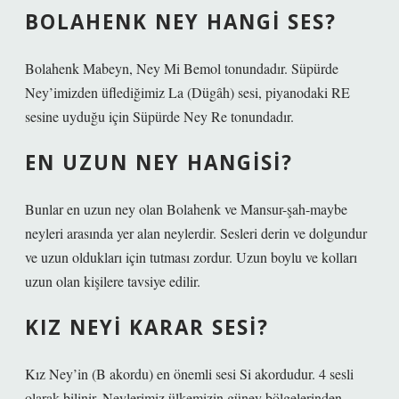
BOLAHENK NEY HANGI SES?
Bolahenk Mabeyn, Ney Mi Bemol tonundadır. Süpürde
Ney’imizden üflediğimiz La (Dügâh) sesi, piyanodaki RE
sesine uyduğu için Süpürde Ney Re tonundadır.
EN UZUN NEY HANGISI?
Bunlar en uzun ney olan Bolahenk ve Mansur-şah-maybe
neyleri arasında yer alan neylerdir. Sesleri derin ve dolgundur
ve uzun oldukları için tutması zordur. Uzun boylu ve kolları
uzun olan kişilere tavsiye edilir.
KIZ NEYI KARAR SESI?
Kız Ney’in (B akordu) en önemli sesi Si akordudur. 4 sesli
olarak bilinir. Neylerimiz ülkemizin güney bölgelerinden