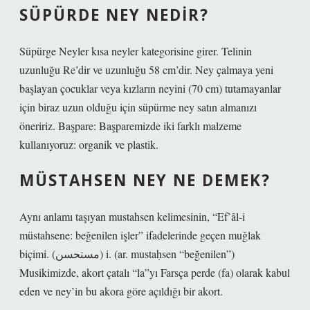
SÜPÜRDE NEY NEDIR?
Süpürge Neyler kısa neyler kategorisine girer. Telinin
uzunluğu Re’dir ve uzunluğu 58 cm’dir. Ney çalmaya yeni
başlayan çocuklar veya kızların neyini (70 cm) tutamayanlar
için biraz uzun olduğu için süpürme ney satın almanızı
öneririz. Başpare: Başparemizde iki farklı malzeme
kullanıyoruz: organik ve plastik.
MÜSTAHSEN NEY NE DEMEK?
Aynı anlamı taşıyan mustahsen kelimesinin, “Ef’âl-i
müstahsene: beğenilen işler” ifadelerinde geçen muğlak
biçimi. (ﻣﺴﺘﺤﺴﻦ) i. (ar. mustaḥsen “beğenilen”)
Musikimizde, akort çatalı “la”yı Farsça perde (fa) olarak kabul
eden ve ney’in bu akora göre açıldığı bir akort.