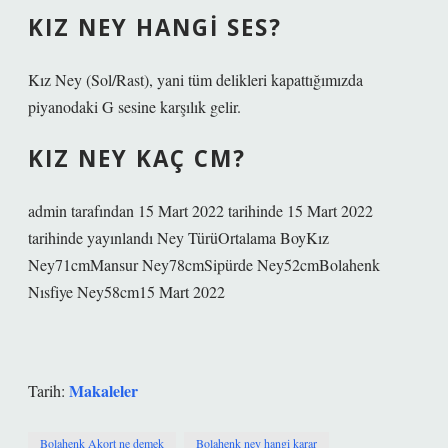
KIZ NEY HANGI SES?
Kız Ney (Sol/Rast), yani tüm delikleri kapattığımızda
piyanodaki G sesine karşılık gelir.
KIZ NEY KAÇ CM?
admin tarafından 15 Mart 2022 tarihinde 15 Mart 2022
tarihinde yayınlandı Ney TürüOrtalama BoyKız
Ney71cmMansur Ney78cmSipürde Ney52cmBolahenk
Nısfiye Ney58cm15 Mart 2022
Makaleler
Tarih:
Bolahenk Akort ne demek
Bolahenk ney hangi karar