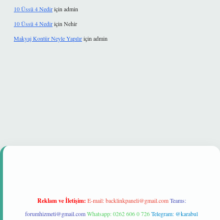
10 Üssü 4 Nedir
için
admin
10 Üssü 4 Nedir
için
Nehir
Makyaj Kontür Neyle Yapılır
için
admin
et güvenilir mi
Reklam ve İletişim:
E-mail:
backlinkpaneli@gmail.com
Teams:
forumhizmeti@gmail.com
Whatsapp: 0262 606 0 726
Telegram: @karabul