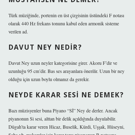
Türk müziğinde, portenin en üst çizgisinin üstündeki F notası
olarak 440 Hz frekans tonunu kabul eden armonik sisteme
verilen ad.
DAVUT NEY NEDIR?
Davut Ney uzun neyler kategorisine girer. Akoru F’dir ve
uzunluğu 95 cm’dir. Bas ses arayanlara önerilir. Uzun bir ney
olduğu için uzun boylu olmanız da gerekir.
NEYDE KARAR SESI NE DEMEK?
Bazı müzisyenler buna Piyano “Sİ” Ney de derler. Ancak
piyanonun Si sesi, alttan bir delik açıldığında duyulabilir.
Dügah’ta karar veren Hicaz, Buselik, Kürdi, Uşşak, Hüseyni,
Saba vb. makamlar için karar tonu piyanonun B notasına