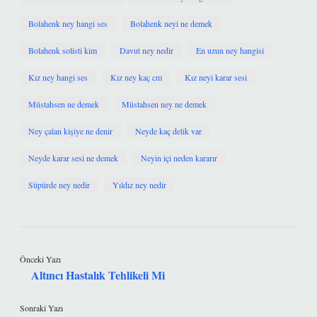
Bolahenk ney hangi ses
Bolahenk neyi ne demek
Bolahenk solisti kim
Davut ney nedir
En uzun ney hangisi
Kız ney hangi ses
Kız ney kaç cm
Kız neyi karar sesi
Müstahsen ne demek
Müstahsen ney ne demek
Ney çalan kişiye ne denir
Neyde kaç delik var
Neyde karar sesi ne demek
Neyin içi neden kararır
Süpürde ney nedir
Yıldız ney nedir
Önceki Yazı
Altıncı Hastalık Tehlikeli Mi
Sonraki Yazı