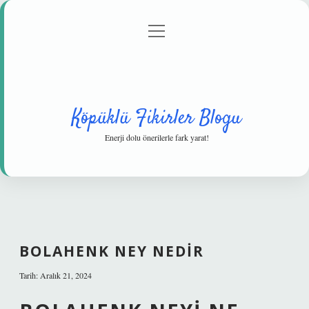
menüyü
Anasayfa
Gizlilik Politikası
Yasal Uyarı
aç
Hakkımızda
Köpüklü Fikirler Blogu
Enerji dolu önerilerle fark yarat!
BOLAHENK NEY NEDIR
Tarih: Aralık 21, 2024