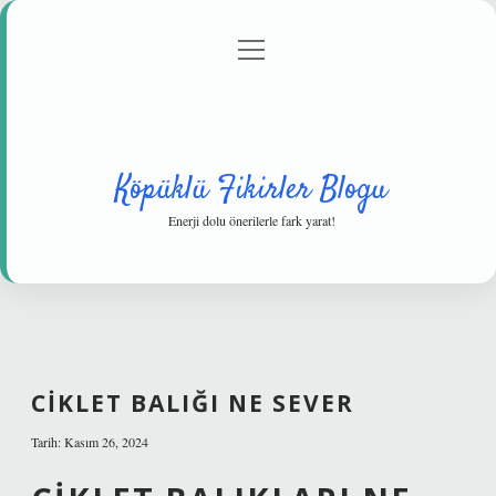
menüyü
Anasayfa
Gizlilik Politikası
Yasal Uyarı
aç
Hakkımızda
Köpüklü Fikirler Blogu
Enerji dolu önerilerle fark yarat!
CIKLET BALIĞI NE SEVER
Tarih: Kasım 26, 2024