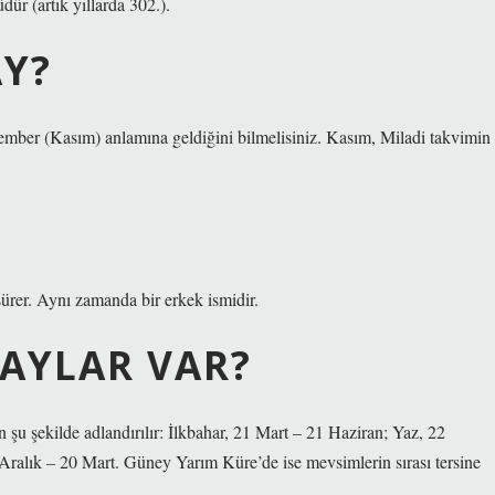
r (artık yıllarda 302.).
Y?
ber (Kasım) anlamına geldiğini bilmelisiniz. Kasım, Miladi takvimin
ürer. Aynı zamanda bir erkek ismidir.
 AYLAR VAR?
u şekilde adlandırılır: İlkbahar, 21 Mart – 21 Haziran; Yaz, 22
Aralık – 20 Mart. Güney Yarım Küre’de ise mevsimlerin sırası tersine