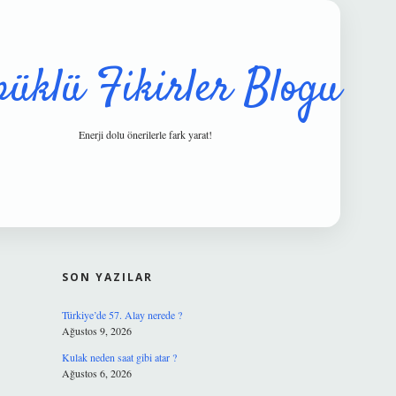
püklü Fikirler Blogu
Enerji dolu önerilerle fark yarat!
SIDEBAR
hiltonbet g
SON YAZILAR
Türkiye’de 57. Alay nerede ?
Ağustos 9, 2026
Kulak neden saat gibi atar ?
Ağustos 6, 2026