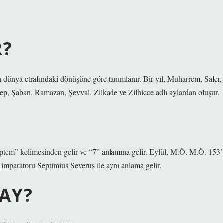
R?
n dünya etrafındaki dönüşüne göre tanımlanır. Bir yıl, Muharrem, Safer,
ep, Şaban, Ramazan, Şevval, Zilkade ve Zilhicce adlı aylardan oluşur.
septem” kelimesinden gelir ve “7” anlamına gelir. Eylül, M.Ö. M.Ö. 153’
imparatoru Septimius Severus ile aynı anlama gelir.
AY?