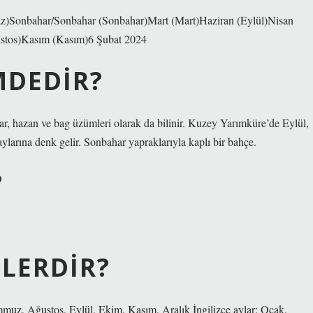
az)Sonbahar/Sonbahar (Sonbahar)Mart (Mart)Haziran (Eylül)Nisan
tos)Kasım (Kasım)6 Şubat 2024
MDEDIR?
r, hazan ve bag üzümleri olarak da bilinir. Kuzey Yarımküre’de Eylül,
arına denk gelir. Sonbahar yapraklarıyla kaplı bir bahçe.
?
ELERDIR?
muz, Ağustos, Eylül, Ekim, Kasım, Aralık İngilizce aylar: Ocak,