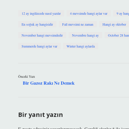
12 ay ingilizcede nasıl yazılır
4 mevsimde hangi aylar var
9 ay hang
En soğuk ay hangisidir
Fall mevsimi ne zaman
Hangi ay oktober
November hangi mevsimdedir
Novembre hangi ay
October 28 han
Summerde hangi aylar var
Winter hangi aylarda
Önceki Yazı
Bir Gazoz Rakı Ne Demek
Bir yanıt yazın
E-posta adresiniz yayınlanmayacak.
Gerekli alanlar
*
ile işar