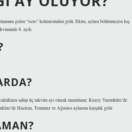
I AY OLUYOR?
anlamına gelen “octo” kelimesinden gelir. Ekim, aylara bölünmeyen kış
kviminde 8. aydı.
?
ARDA?
ıcaklıklara sahip üç takvim ayı olarak tanımlanır. Kuzey Yarımküre’de
mküre’de Haziran, Temmuz ve Ağustos aylarına karşılık gelir.
ZAMAN?