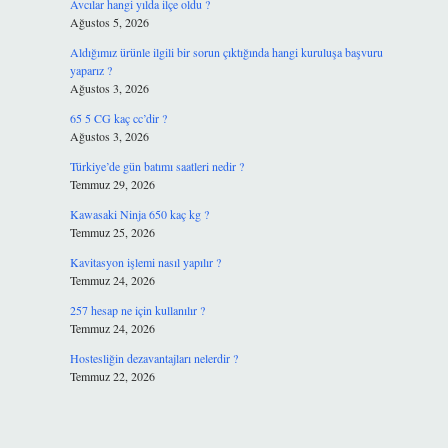
Avcılar hangi yılda ilçe oldu ?
Ağustos 5, 2026
Aldığımız ürünle ilgili bir sorun çıktığında hangi kuruluşa başvuru
yaparız ?
Ağustos 3, 2026
65 5 CG kaç cc’dir ?
Ağustos 3, 2026
Türkiye’de gün batımı saatleri nedir ?
Temmuz 29, 2026
Kawasaki Ninja 650 kaç kg ?
Temmuz 25, 2026
Kavitasyon işlemi nasıl yapılır ?
Temmuz 24, 2026
257 hesap ne için kullanılır ?
Temmuz 24, 2026
Hostesliğin dezavantajları nelerdir ?
Temmuz 22, 2026