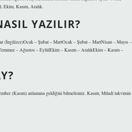
l, Ekim, Kasım, Aralık.
NASIL YAZILIR?
 Aylar (İngilizce)Ocak – Şubat – MartOcak – Şubat – MartNisan – Mayıs –
Temmuz – Ağustos – EylülEkim – Kasım – AralıkEkim – Kasım –
Y?
ber (Kasım) anlamına geldiğini bilmelisiniz. Kasım, Miladi takvimin