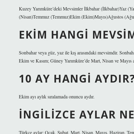
Kuzey Yarımküre’deki Mevsimler İlkbahar (İlkbahar)Yaz (Y
(Nisan)Temmuz (Temmuz)Ekim (Ekim)Mayıs)Ağustos (Ağus
EKIM HANGI MEVSI
Sonbahar veya güz, yaz ile kış arasındaki mevsimdir. Sonbaha
Ekim ve Kasım; Güney Yarımküre’de Mart, Nisan ve Mayıs ayl
10 AY HANGI AYDIR
Ekim ayı aylık sıralamada onuncu aydır.
İNGILIZCE AYLAR N
Türkçe aylar: Ocak, Şubat, Mart, Nisan, Mayıs, Haziran, Tem