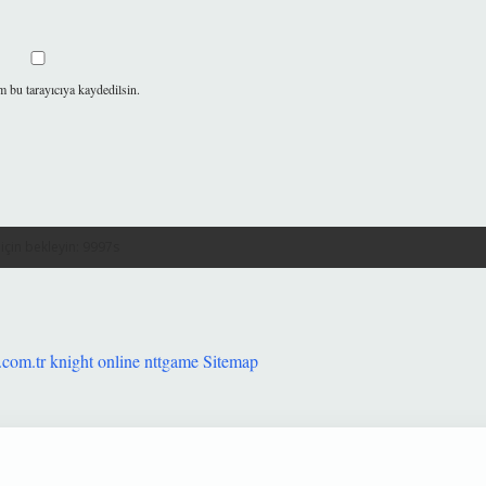
m bu tarayıcıya kaydedilsin.
.com.tr
knight online
nttgame
Sitemap