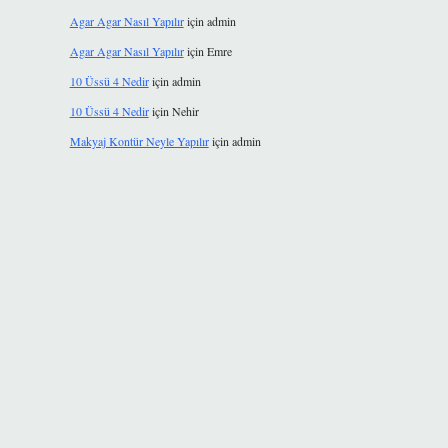
Agar Agar Nasıl Yapılır
için
admin
Agar Agar Nasıl Yapılır
için
Emre
10 Üssü 4 Nedir
için
admin
10 Üssü 4 Nedir
için
Nehir
Makyaj Kontür Neyle Yapılır
için
admin