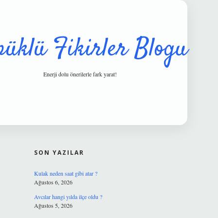
püklü Fikirler Blogu
Enerji dolu önerilerle fark yarat!
SIDEBAR
hiltonbet güvenilir mi
SON YAZILAR
Kulak neden saat gibi atar ?
Ağustos 6, 2026
Avcılar hangi yılda ilçe oldu ?
Ağustos 5, 2026