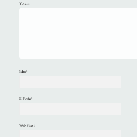
Yorum
İsim*
E-Posta*
Web Sitesi