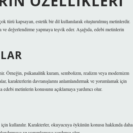
RIN ÖZELLIKLERI
çok türü kapsayan, estetik bir dil kullanılarak oluşturulmuş metinlerdir.
 ve değerlendirme yapmaya teşvik eder. Aşağıda, edebi metinlerin
ALAR
lenir. Örneğin, psikanalitik kuram, sembolizm, realizm veya modernizm
emalar, karakterlerin davranışlarını anlamlandırmak ve yorumlamak için
ya edebi metinlerin konusunu açıklamaya yardımcı olur.
ak için kullanılır. Karakterler, okuyucuya öykünün konusu hakkında daha
lamlandırmaya ve yorumlamaya yardımcı olur.