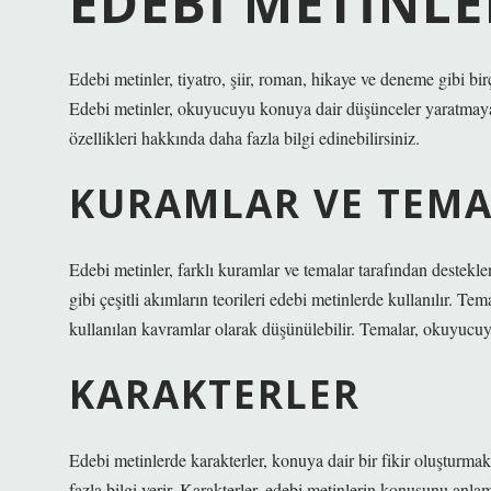
EDEBI METINLE
Edebi metinler, tiyatro, şiir, roman, hikaye ve deneme gibi bir
Edebi metinler, okuyucuyu konuya dair düşünceler yaratmaya
özellikleri hakkında daha fazla bilgi edinebilirsiniz.
KURAMLAR VE TEM
Edebi metinler, farklı kuramlar ve temalar tarafından destek
gibi çeşitli akımların teorileri edebi metinlerde kullanılır. T
kullanılan kavramlar olarak düşünülebilir. Temalar, okuyucu
KARAKTERLER
Edebi metinlerde karakterler, konuya dair bir fikir oluşturm
fazla bilgi verir. Karakterler, edebi metinlerin konusunu an