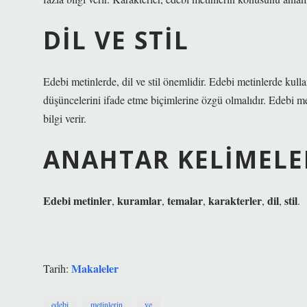
DIL VE STIL
Edebi metinlerde, dil ve stil önemlidir. Edebi metinlerde kullan
düşüncelerini ifade etme biçimlerine özgü olmalıdır. Edebi m
bilgi verir.
ANAHTAR KELIMELE
Edebi metinler
kuramlar
temalar
karakterler
dil
stil
,
,
,
,
,
.
Makaleler
Tarih:
edebi
metinlerin
ve