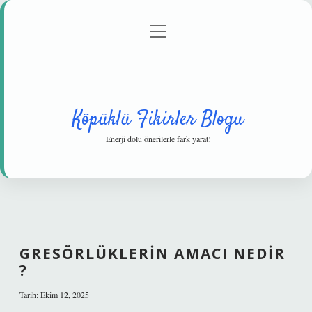
menüyü
Anasayfa
Gizlilik Politikası
Yasal Uyarı
aç
Hakkımızda
Köpüklü Fikirler Blogu
Enerji dolu önerilerle fark yarat!
GRESÖRLÜKLERIN AMACI NEDIR
?
Tarih: Ekim 12, 2025