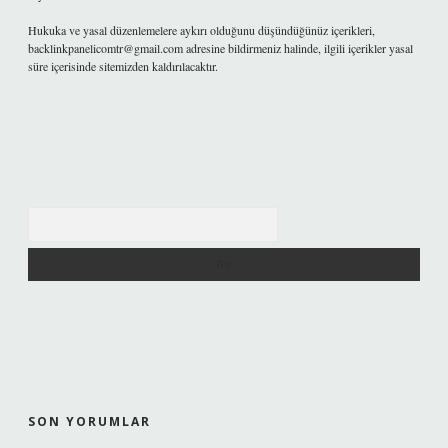
Hukuka ve yasal düzenlemelere aykırı olduğunu düşündüğünüz içerikleri,
backlinkpanelicomtr@gmail.com
adresine bildirmeniz halinde, ilgili içerikler yasal
süre içerisinde sitemizden kaldırılacaktır.
Arama
SON YORUMLAR