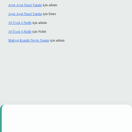
Agar Agar Nasıl Yapılır
için
admin
Agar Agar Nasıl Yapılır
için
Emre
10 Üssü 4 Nedir
için
admin
10 Üssü 4 Nedir
için
Nehir
Makyaj Kontür Neyle Yapılır
için
admin
ir mi