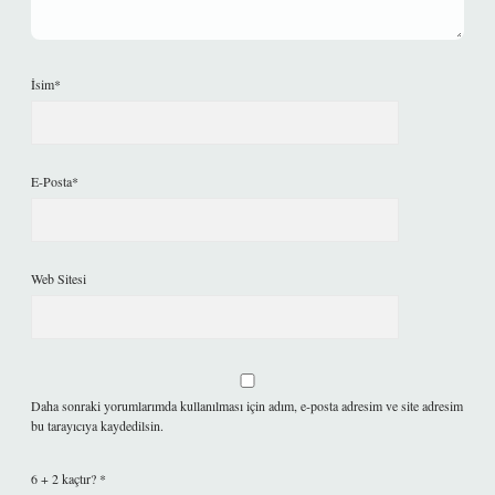
İsim*
E-Posta*
Web Sitesi
Daha sonraki yorumlarımda kullanılması için adım, e-posta adresim ve site adresim
bu tarayıcıya kaydedilsin.
6 + 2 kaçtır?
*