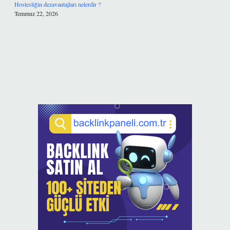
Hostesliğin dezavantajları nelerdir ?
Temmuz 22, 2026