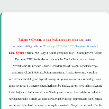
iltonbet güvenilir mi
Reklam ve İletişim:
E-mail:
backlinkpaneli@gmail.com
Teams:
forumhizmeti@gmail.com
Whatsapp: 0262 606 0 726
Telegram: @karabul
Yasal Uyarı:
Sitemiz, 5651 Sayılı Kanun gereğince Bilgi Teknolojileri ve İletişim
Kurumu (BTK) tarafından onaylanmış bir Yer Sağlayıcı olarak hizmet
vermektedir. Bu nedenle, sitedeki içerikleri proaktif olarak denetleme veya
araştırma yükümlülüğümüz bulunmamaktadır. Ancak, üyelerimiz yazdıkları
içeriklerin sorumluluğunu taşımakta olup, siteye üye olarak bu sorumluluğu kabul
etmiş sayılırlar. Bu internet sitesi, herhangi bir marka, kurum veya şahıs şirketi ile
hiçbir bağlantısı bulunmamaktadır. Sitede yalnızca kendi hazırladığımız makaleler
paylaşılmaktadır. Burada yer alan içerikler haber niteliği taşımamakta olup, gerçek
kurum ve kişiler hakkında paylaşım yapılmamaktadır. Gerçek kurum ve kişiler ile