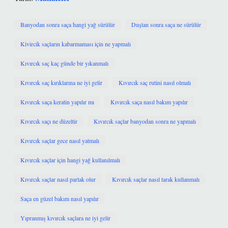
Banyodan sonra saça hangi yağ sürülür
Duştan sonra saça ne sürülür
Kivircik saçların kabarmaması için ne yapmalı
Kıvırcık saç kaç günde bir yıkanmalı
Kıvırcık saç kırıklarına ne iyi gelir
Kıvırcık saç rutini nasıl olmalı
Kıvırcık saça keratin yapılır mı
Kıvırcık saça nasıl bakım yapılır
Kıvırcık saçı ne düzeltir
Kıvırcık saçlar banyodan sonra ne yapmalı
Kıvırcık saçlar gece nasıl yatmalı
Kıvırcık saçlar için hangi yağ kullanılmalı
Kıvırcık saçlar nasıl parlak olur
Kıvırcık saçlar nasıl tarak kullanmalı
Saça en güzel bakım nasıl yapılır
Yıpranmış kıvırcık saçlara ne iyi gelir