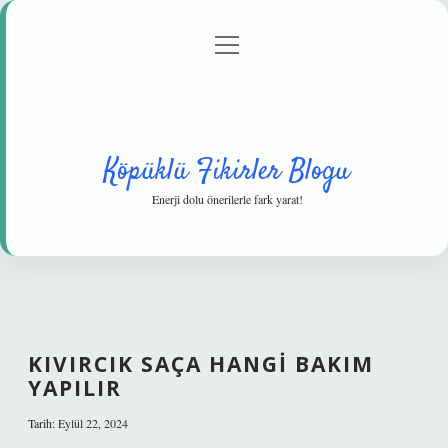
menüyü
Anasayfa
Gizlilik Politikası
Yasal Uyarı
aç
Hakkımızda
Köpüklü Fikirler Blogu
Enerji dolu önerilerle fark yarat!
KIVIRCIK SAÇA HANGI BAKIM
YAPILIR
Tarih: Eylül 22, 2024