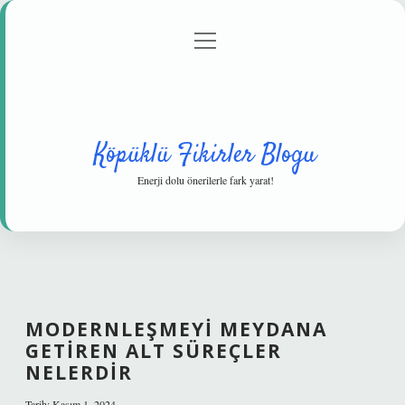
menüyü
Anasayfa
Gizlilik Politikası
Yasal Uyarı
aç
Hakkımızda
Köpüklü Fikirler Blogu
Enerji dolu önerilerle fark yarat!
MODERNLEŞMEYI MEYDANA
GETIREN ALT SÜREÇLER
NELERDIR
Tarih: Kasım 1, 2024