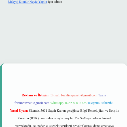
Makyaj Kontür Neyle Yapılır
için
admin
mi
Reklam ve İletişim:
E-mail:
backlinkpaneli@gmail.com
Teams:
forumhizmeti@gmail.com
Whatsapp: 0262 606 0 726
Telegram: @karabul
Yasal Uyarı:
Sitemiz, 5651 Sayılı Kanun gereğince Bilgi Teknolojileri ve İletişim
Kurumu (BTK) tarafından onaylanmış bir Yer Sağlayıcı olarak hizmet
vermektedir. Bu nedenle, sitedeki içerikleri proaktif olarak denetleme veya