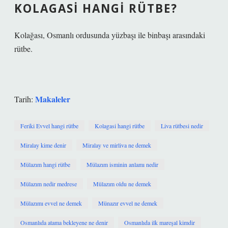
KOLAGASI HANGI RÜTBE?
Kolağası, Osmanlı ordusunda yüzbaşı ile binbaşı arasındaki
rütbe.
Makaleler
Tarih:
Feriki Evvel hangi rütbe
Kolagasi hangi rütbe
Liva rütbesi nedir
Miralay kime denir
Miralay ve mirliva ne demek
Mülazım hangi rütbe
Mülazım isminin anlamı nedir
Mülazım nedir medrese
Mülazım oldu ne demek
Mülazımı evvel ne demek
Münazır evvel ne demek
Osmanlıda atama bekleyene ne denir
Osmanlıda ilk mareşal kimdir