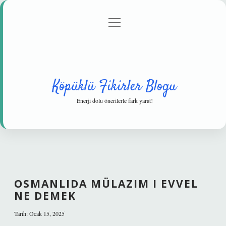
menüyü
Anasayfa
Gizlilik Politikası
Yasal Uyarı
aç
Hakkımızda
Köpüklü Fikirler Blogu
Enerji dolu önerilerle fark yarat!
OSMANLIDA MÜLAZIM I EVVEL
NE DEMEK
Tarih: Ocak 15, 2025