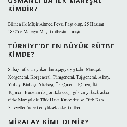
OSMANLI’DA ILK MAREŞAL
KIMDIR?
Bilinen ilk Müşir Ahmed Fevzi Paşa olup, 25 Haziran
1832’de Mabeyn Müşiri rütbesini almıştır.
TÜRKIYE’DE EN BÜYÜK RÜTBE
KIMDE?
Subay rütbeleri yukarıdan aşağıya şöyledir: Mareşal,
Korgeneral, Korgeneral, Tümgeneral, Tuğgeneral, Albay,
Yarbay, Binbaşı, Yüzbaşı, Üsteğmen, Teğmen, İkinci
Teğmen. Buradan da görülebileceği gibi en yüksek askeri
rütbe Mareşal’dir. Türk Hava Kuvvetleri ve Türk Kara
Kuvvetleri’ndeki en yüksek askeri rütbedir.
MIRALAY KIME DENIR?