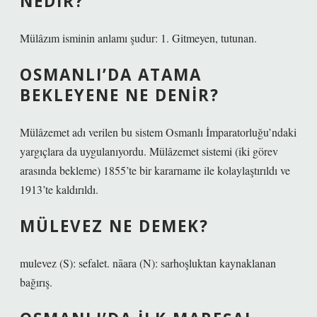
NEDIR?
Mülâzım isminin anlamı şudur: 1. Gitmeyen, tutunan.
OSMANLI’DA ATAMA
BEKLEYENE NE DENIR?
Mülâzemet adı verilen bu sistem Osmanlı İmparatorluğu’ndaki
yargıçlara da uygulanıyordu. Mülâzemet sistemi (iki görev
arasında bekleme) 1855’te bir kararname ile kolaylaştırıldı ve
1913’te kaldırıldı.
MÜLEVEZ NE DEMEK?
mulevez (S): sefalet. nāara (N): sarhoşluktan kaynaklanan
bağırış.