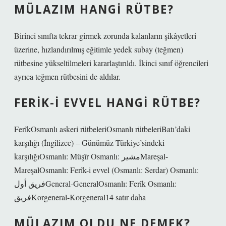
MÜLAZIM HANGI RÜTBE?
Birinci sınıfta tekrar girmek zorunda kalanların şikâyetleri
üzerine, hızlandırılmış eğitimle yedek subay (teğmen)
rütbesine yükseltilmeleri kararlaştırıldı. İkinci sınıf öğrencileri
ayrıca teğmen rütbesini de aldılar.
FERIK-I EVVEL HANGI RÜTBE?
FerîkOsmanlı askeri rütbeleriOsmanlı rütbeleriBatı’daki
karşılığı (İngilizce) – Günümüz Türkiye’sindeki
karşılığıOsmanlı: Müşîr Osmanlı: مشیرMareşal-
MareşalOsmanlı: Ferîk-i evvel (Osmanlı: Serdar) Osmanlı:
فریق أولGeneral-GeneralOsmanlı: Ferîk Osmanlı:
فریقKorgeneral-Korgeneral14 satır daha
MÜLAZIM OLDU NE DEMEK?