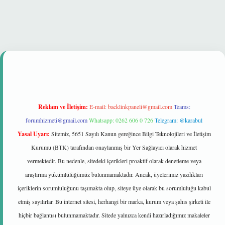
i
Reklam ve İletişim:
E-mail:
backlinkpaneli@gmail.com
Teams:
forumhizmeti@gmail.com
Whatsapp: 0262 606 0 726
Telegram: @karabul
Yasal Uyarı:
Sitemiz, 5651 Sayılı Kanun gereğince Bilgi Teknolojileri ve İletişim
Kurumu (BTK) tarafından onaylanmış bir Yer Sağlayıcı olarak hizmet
vermektedir. Bu nedenle, sitedeki içerikleri proaktif olarak denetleme veya
araştırma yükümlülüğümüz bulunmamaktadır. Ancak, üyelerimiz yazdıkları
içeriklerin sorumluluğunu taşımakta olup, siteye üye olarak bu sorumluluğu kabul
etmiş sayılırlar. Bu internet sitesi, herhangi bir marka, kurum veya şahıs şirketi ile
hiçbir bağlantısı bulunmamaktadır. Sitede yalnızca kendi hazırladığımız makaleler