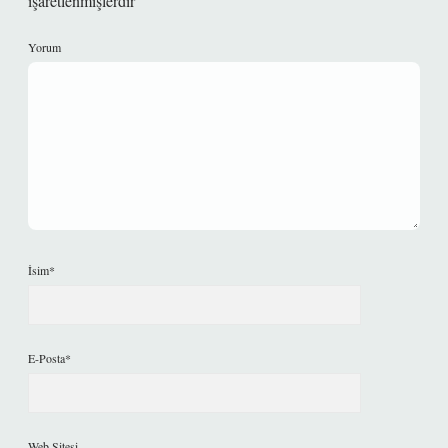
işaretlenmişlerdir
Yorum
İsim*
E-Posta*
Web Sitesi