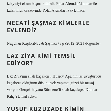
izleyiciyi ekran başına kilitledi. Polat Alemdar’dan hamile
kalan İnci, cezaevinde Polat Alemdar’la evleniyor.
NECATI ŞAŞMAZ KIMLERLE
EVLENDI?
Nagehan KaşıkçıNecati Şaşmaz / eşi (2012–2021 doğumlu)
LAZ ZIYA KIMI TEMSIL
EDIYOR?
Laz Ziya’nın silah kaçakçısı, Hüsrev Ağa’nın ise uyuşturucu
kaçakçısı olduğunu düşünürsek yapımcı güzel bir mesaj
veriyor. Gerçek hayatta Sürmene’li silah kaçakçısı Dündar
Kılıç’ı temsil ediyor.
YUSUF KUZUZADE KIMIN