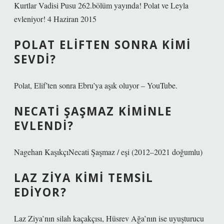
Kurtlar Vadisi Pusu 262.bölüm yayında! Polat ve Leyla
evleniyor! 4 Haziran 2015
POLAT ELIFTEN SONRA KIMI
SEVDI?
Polat, Elif’ten sonra Ebru’ya aşık oluyor – YouTube.
NECATI ŞAŞMAZ KIMINLE
EVLENDI?
Nagehan KaşıkçıNecati Şaşmaz / eşi (2012–2021 doğumlu)
LAZ ZIYA KIMI TEMSIL
EDIYOR?
Laz Ziya’nın silah kaçakçısı, Hüsrev Ağa’nın ise uyuşturucu