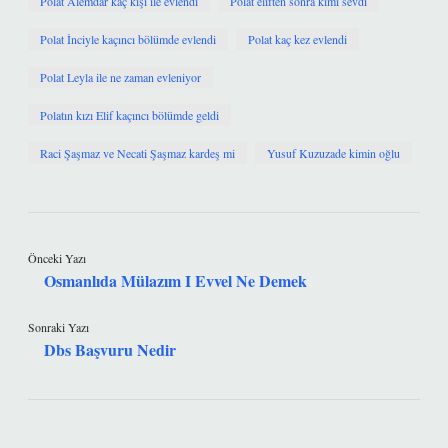
Polat Alemdar kaç kişi ile evlendi
Polat eliften sonra kimi sevdi
Polat İnciyle kaçıncı bölümde evlendi
Polat kaç kez evlendi
Polat Leyla ile ne zaman evleniyor
Polatın kızı Elif kaçıncı bölümde geldi
Raci Şaşmaz ve Necati Şaşmaz kardeş mi
Yusuf Kuzuzade kimin oğlu
Önceki Yazı
Osmanlıda Mülazım I Evvel Ne Demek
Sonraki Yazı
Dbs Başvuru Nedir