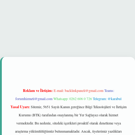
t güvenilir mi
Reklam ve İletişim:
E-mail:
backlinkpaneli@gmail.com
Teams:
forumhizmeti@gmail.com
Whatsapp: 0262 606 0 726
Telegram: @karabul
Yasal Uyarı:
Sitemiz, 5651 Sayılı Kanun gereğince Bilgi Teknolojileri ve İletişim
Kurumu (BTK) tarafından onaylanmış bir Yer Sağlayıcı olarak hizmet
vermektedir. Bu nedenle, sitedeki içerikleri proaktif olarak denetleme veya
araştırma yükümlülüğümüz bulunmamaktadır. Ancak, üyelerimiz yazdıkları