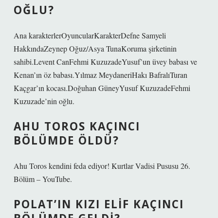
OĞLU?
Ana karakterlerOyuncularKarakterDefne Samyeli
HakkındaZeynep Oğuz/Asya TunaKoruma şirketinin
sahibi.Levent CanFehmi KuzuzadeYusuf’un üvey babası ve
Kenan’ın öz babası.Yılmaz MeydaneriHakı BafralıTuran
Kaçgar’ın kocası.Doğuhan GüneyYusuf KuzuzadeFehmi
Kuzuzade’nin oğlu.
AHU TOROS KAÇINCI
BÖLÜMDE ÖLDÜ?
Ahu Toros kendini feda ediyor! Kurtlar Vadisi Pususu 26.
Bölüm – YouTube.
POLAT’IN KIZI ELIF KAÇINCI