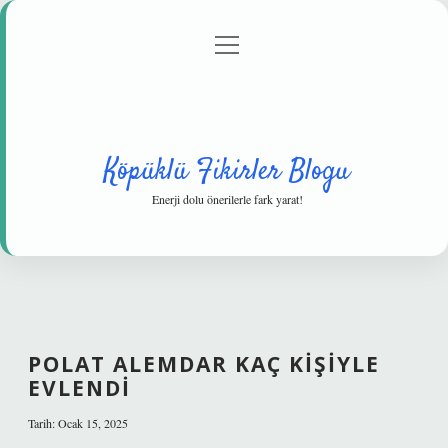
menüyü
Anasayfa
Gizlilik Politikası
Yasal Uyarı
aç
Hakkımızda
Köpüklü Fikirler Blogu
Enerji dolu önerilerle fark yarat!
POLAT ALEMDAR KAÇ KIŞIYLE
EVLENDI
Tarih: Ocak 15, 2025