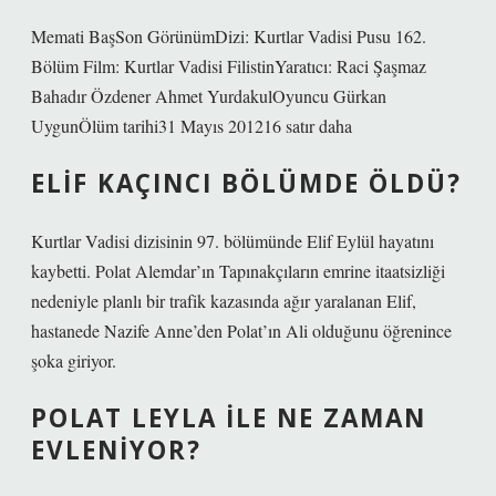
Memati BaşSon GörünümDizi: Kurtlar Vadisi Pusu 162.
Bölüm Film: Kurtlar Vadisi FilistinYaratıcı: Raci Şaşmaz
Bahadır Özdener Ahmet YurdakulOyuncu Gürkan
UygunÖlüm tarihi31 Mayıs 201216 satır daha
ELIF KAÇINCI BÖLÜMDE ÖLDÜ?
Kurtlar Vadisi dizisinin 97. bölümünde Elif Eylül hayatını
kaybetti. Polat Alemdar’ın Tapınakçıların emrine itaatsizliği
nedeniyle planlı bir trafik kazasında ağır yaralanan Elif,
hastanede Nazife Anne’den Polat’ın Ali olduğunu öğrenince
şoka giriyor.
POLAT LEYLA ILE NE ZAMAN
EVLENIYOR?