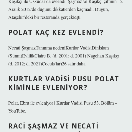
Kaşıkçı ile Üsküdar’da evlendi. Şaşmaz ve Kaşıkçı çiftinin 12
Aralık 2012’de düğünü dikkatlerden kaçmadı. Düğün,
Ataşehir’deki bir restoranda gerçekleşti.
POLAT KAÇ KEZ EVLENDI?
Necati ŞaşmazTanınma nedeniKurtlar VadisiDinİslam
(Sünni)EvlilikClaire B. (d. 2001; d. 2001) Nagehan Kaşıkçı
(d. 2012; d. 2021)Çocuk(lar)26 satır daha
KURTLAR VADISI PUSU POLAT
KIMINLE EVLENIYOR?
Polat, Ebru ile evleniyor | Kurtlar Vadisi Pusu 53. Bölüm –
YouTube.
RACI ŞAŞMAZ VE NECATI