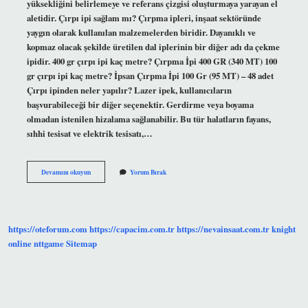
yüksekliğini belirlemeye ve referans çizgisi oluşturmaya yarayan el
aletidir. Çırpı ipi sağlam mı? Çırpma ipleri, inşaat sektöründe
yaygın olarak kullanılan malzemelerden biridir. Dayanıklı ve
kopmaz olacak şekilde üretilen dal iplerinin bir diğer adı da çekme
ipidir. 400 gr çırpı ipi kaç metre? Çırpma İpi 400 GR (340 MT) 100
gr çırpı ipi kaç metre? İpsan Çırpma İpi 100 Gr (95 MT) – 48 adet
Çırpı ipinden neler yapılır? Lazer ipek, kullanıcıların
başvurabileceği bir diğer seçenektir. Gerdirme veya boyama
olmadan istenilen hizalama sağlanabilir. Bu tür halatların fayans,
sıhhi tesisat ve elektrik tesisatı,…
Çırpı
Devamını okuyun
Yorum Bırak
Ip
Ne
Işe
Yarar
https://oteforum.com
https://capacim.com.tr
https://nevainsaat.com.tr
knight
online
nttgame
Sitemap