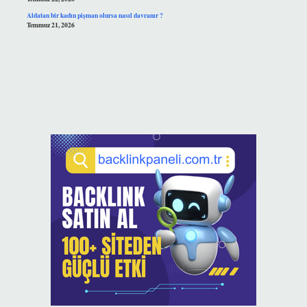
Aldatan bir kadın pişman olursa nasıl davranır ?
Temmuz 21, 2026