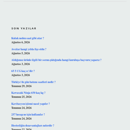
SIDEBAR
SON YAZILAR
Kulak neden saat gibi atar ?
Ağustos 6, 2026
Avcılar hangi yılda ilçe oldu ?
Ağustos 5, 2026
Aldığımız ürünle ilgili bir sorun çıktığında hangi kuruluşa başvuru yaparız ?
Ağustos 3, 2026
65 5 CG kaç cc’dir ?
Ağustos 3, 2026
Türkiye’de gün batımı saatleri nedir ?
Temmuz 29, 2026
Kawasaki Ninja 650 kaç kg ?
Temmuz 25, 2026
Kavitasyon işlemi nasıl yapılır ?
Temmuz 24, 2026
257 hesap ne için kullanılır ?
Temmuz 24, 2026
Hostesliğin dezavantajları nelerdir ?
Temmuz 22, 2026