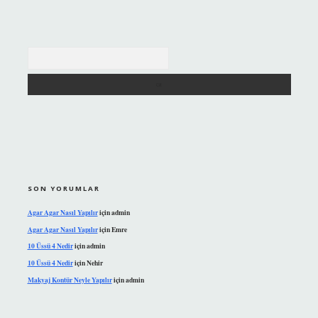
Arama
SON YORUMLAR
Agar Agar Nasıl Yapılır
için
admin
Agar Agar Nasıl Yapılır
için
Emre
10 Üssü 4 Nedir
için
admin
10 Üssü 4 Nedir
için
Nehir
Makyaj Kontür Neyle Yapılır
için
admin