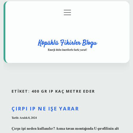
menüyü
Anasayfa
Gizlilik Politikası
Yasal Uyarı
aç
Hakkımızda
Köpüklü Fikirler Blogu
Enerji dolu önerilerle fark yarat!
ETIKET:
400 GR IP KAÇ METRE EDER
ÇIRPI IP NE IŞE YARAR
Tarih: Aralık 8, 2024
Çırpı ipi neden kullanılır? Asma tavan montajında ​​U-profilinin alt