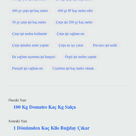
400 gr çırpı ipi kaç metre
400 gr IP kaç metre eder
50 gr çırpı ipi kaç metre
Çırpı ipi 200 gr kaç metre
Çırpı ipi neden kullanılır
Çırpı ipi sağlam mı
Çırpı ipinden neler yapılır
Çırpı ne işe yarar
Duvarcı ipi nedir
En sağlam uçurtma ipi hangisi
Örgü ipi neden yapılır
Paraşüt ipi sağlam mı
Uçurtma ipi kaç metre olmalı
Önceki Yazı
100 Kg Domates Kaç Kg Salça
Sonraki Yazı
1 Dönümden Kaç Kilo Buğday Çıkar