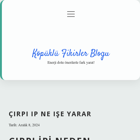
menüyü
Anasayfa
Gizlilik Politikası
Yasal Uyarı
aç
Hakkımızda
Köpüklü Fikirler Blogu
Enerji dolu önerilerle fark yarat!
ÇIRPI IP NE IŞE YARAR
Tarih: Aralık 8, 2024