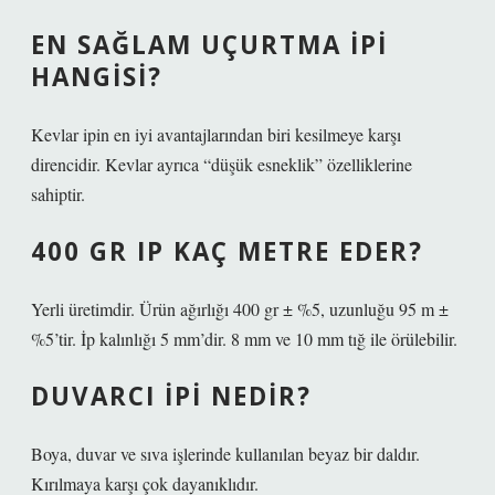
EN SAĞLAM UÇURTMA IPI
HANGISI?
Kevlar ipin en iyi avantajlarından biri kesilmeye karşı
direncidir. Kevlar ayrıca “düşük esneklik” özelliklerine
sahiptir.
400 GR IP KAÇ METRE EDER?
Yerli üretimdir. Ürün ağırlığı 400 gr ± %5, uzunluğu 95 m ±
%5’tir. İp kalınlığı 5 mm’dir. 8 mm ve 10 mm tığ ile örülebilir.
DUVARCI IPI NEDIR?
Boya, duvar ve sıva işlerinde kullanılan beyaz bir daldır.
Kırılmaya karşı çok dayanıklıdır.