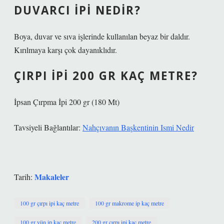
DUVARCI IPI NEDIR?
Boya, duvar ve sıva işlerinde kullanılan beyaz bir daldır.
Kırılmaya karşı çok dayanıklıdır.
ÇIRPI IPI 200 GR KAÇ METRE?
İpsan Çırpma İpi 200 gr (180 Mt)
Tavsiyeli Bağlantılar:
Nahçıvanın Başkentinin Ismi Nedir
Makaleler
Tarih:
100 gr çırpı ipi kaç metre
100 gr makrome ip kaç metre
100 gr yün ip kaç metre
200 gr çırpı ipi kaç metre