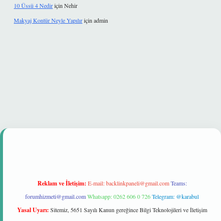
10 Üssü 4 Nedir
için
Nehir
Makyaj Kontür Neyle Yapılır
için
admin
bet güvenilir mi
Reklam ve İletişim:
E-mail:
backlinkpaneli@gmail.com
Teams:
forumhizmeti@gmail.com
Whatsapp: 0262 606 0 726
Telegram: @karabul
Yasal Uyarı:
Sitemiz, 5651 Sayılı Kanun gereğince Bilgi Teknolojileri ve İletişim