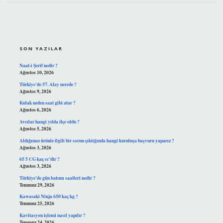
SIDEBAR
SON YAZILAR
Naat-i Şerif nedir ?
Ağustos 10, 2026
Türkiye’de 57. Alay nerede ?
Ağustos 9, 2026
Kulak neden saat gibi atar ?
Ağustos 6, 2026
Avcılar hangi yılda ilçe oldu ?
Ağustos 5, 2026
Aldığımız ürünle ilgili bir sorun çıktığında hangi kuruluşa başvuru yaparız ?
Ağustos 3, 2026
65 5 CG kaç cc’dir ?
Ağustos 3, 2026
Türkiye’de gün batımı saatleri nedir ?
Temmuz 29, 2026
Kawasaki Ninja 650 kaç kg ?
Temmuz 25, 2026
Kavitasyon işlemi nasıl yapılır ?
Temmuz 24, 2026