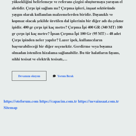
yüksekliğini belirlemeye ve referans çizgisi oluşturmaya yarayan el
aletidir. Çırpı ipi sağlam mı? Çırpma ipleri, inşaat sektöründe
yaygın olarak kullanılan malzemelerden biridir. Dayanıklı ve
kopmaz olacak şekilde üretilen dal iplerinin bir diğer adı da çekme
ipidir. 400 gr çırpı ipi kaç metre? Çırpma İpi 400 GR (340 MT) 100
gr çırpı ipi kaç metre? İpsan Çırpma İpi 100 Gr (95 MT) – 48 adet
Çırpı ipinden neler yapılır? Lazer ipek, kullanıcıların
başvurabileceği bir diğer seçenektir. Gerdirme veya boyama
olmadan istenilen hizalama sağlanabilir. Bu tür halatların fayans,
sıhhi tesisat ve elektrik tesisatı,…
Çırpı
Devamını okuyun
Yorum Bırak
Ip
Ne
Işe
Yarar
https://oteforum.com
https://capacim.com.tr
https://nevainsaat.com.tr
Sitemap