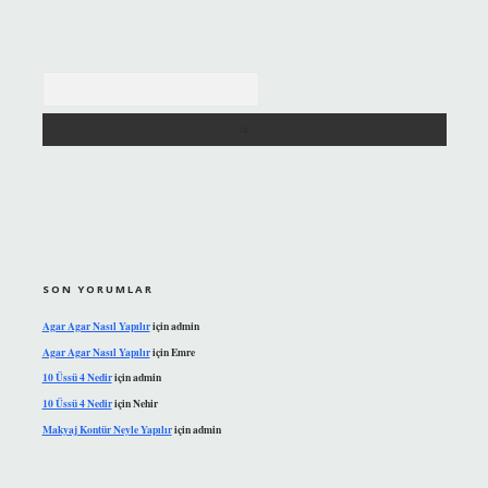
Arama
SON YORUMLAR
Agar Agar Nasıl Yapılır
için
admin
Agar Agar Nasıl Yapılır
için
Emre
10 Üssü 4 Nedir
için
admin
10 Üssü 4 Nedir
için
Nehir
Makyaj Kontür Neyle Yapılır
için
admin