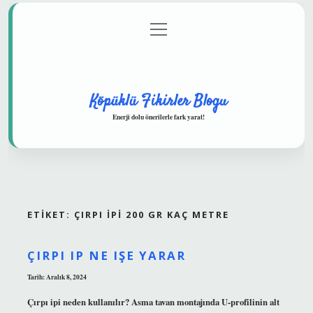
menüyü
Anasayfa
Gizlilik Politikası
Yasal Uyarı
aç
Hakkımızda
Köpüklü Fikirler Blogu
Enerji dolu önerilerle fark yarat!
ETIKET:
ÇIRPI IPI 200 GR KAÇ METRE
ÇIRPI IP NE IŞE YARAR
Tarih: Aralık 8, 2024
Çırpı ipi neden kullanılır? Asma tavan montajında ​​U-profilinin alt